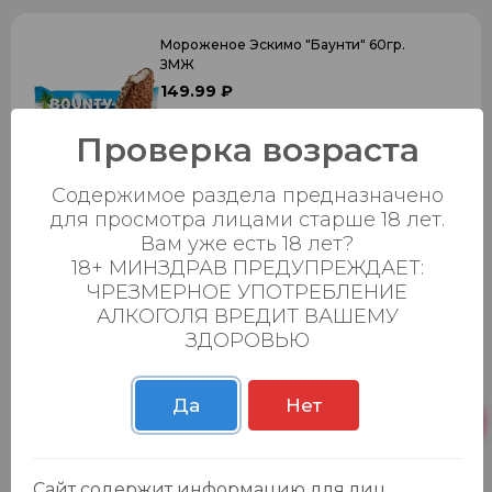
Мороженое Эскимо "Баунти" 60гр.
ЗМЖ
149.99 ₽
0
0
Проверка возраста
Добавить в корзину
Содержимое раздела предназначено
для просмотра лицами старше 18 лет.
Вам уже есть 18 лет?
Мороженое Рожок "Твикс" 68гр. ЗМЖ
18+ МИНЗДРАВ ПРЕДУПРЕЖДАЕТ:
-7
%
139.99 ₽
149.99 ₽
ЧРЕЗМЕРНОЕ УПОТРЕБЛЕНИЕ
АЛКОГОЛЯ ВРЕДИТ ВАШЕМУ
0
0
ЗДОРОВЬЮ
Добавить в корзину
Да
Нет
Мороженое Сэндвич "ОРЕО" 76гр.
-8
%
БЗМЖ
Сайт содержит информацию для лиц