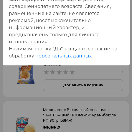
109.99 ₽
119.99 ₽
совершеннолетнего возраста. Сведения,
0
0
размещенные на сайте, не являются
рекламой, носят исключительно
Добавить в корзину
информационный характер, и
предназначены только для личного
использования.
Мороженое Вафельный стаканчик
Нажимая кнопку "Да", вы даёте cогласие на
"Коровка из Кореновки" пломбир крем-
обработку
персональных данных
брюле" 100гр. БЗМЖ
109.99 ₽
0
0
Добавить в корзину
Мороженое Вафельный стаканчик
"НАСТОЯЩИЙ ПЛОМБИР" крем-брюле
РФ 80гр. БЗМЖ
99.99 ₽