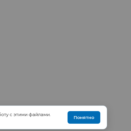
боту с этими файлами.
90035570, ИНН 1655417189
Понятно