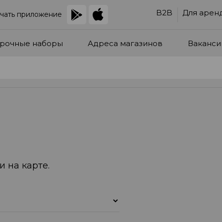
B2B
Для арен
чать приложение
рочные наборы
Адреса магазинов
Ваканси
 на карте.