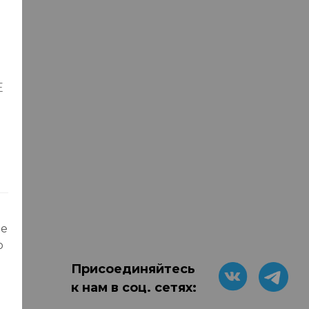
Е
ые
о
Присоединяйтесь
к нам в соц. сетях: