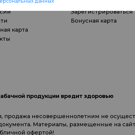
ерсональных данных
а магазинов
Войти
нсии
Зарегистрироваться
сти
Бонусная карта
ная карта
кты
табачной продукции вредит здоровью
я, продажа несовершеннолетним не осуществ
кумента. Материалы, размещенные на сайте
убличной офертой!