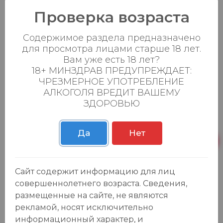
Проверка возраста
Содержимое раздела предназначено
Каталог
для просмотра лицами старше 18 лет.
Вам уже есть 18 лет?
Продукты
18+ МИНЗДРАВ ПРЕДУПРЕЖДАЕТ:
Азия
ЧРЕЗМЕРНОЕ УПОТРЕБЛЕНИЕ
Безалкогольные напитки
АЛКОГОЛЯ ВРЕДИТ ВАШЕМУ
Товары для дома, игрушки
ЗДОРОВЬЮ
Крепкие напитки
Вина
Да
Нет
Пиво, сидр
Товары для животных
Подарочные карты
Сайт содержит информацию для лиц
совершеннолетнего возраста. Сведения,
О компании
размещенные на сайте, не являются
Адреса магазинов
рекламой, носят исключительно
Вакансии
информационный характер, и