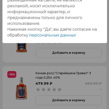
размещенные на сайте, не являются
Добавить в корзину
рекламой, носят исключительно
информационный характер, и
предназначены только для личного
использования.
Коньяк росс. "КиНовский" 3 года 0,1л.
Нажимая кнопку "Да", вы даёте cогласие на
40%
обработку
персональных данных
199.99 ₽
0
0
Добавить в корзину
Коньяк росс."Старейшина Трэвел" 3
-16
%
года 0,25л. 40%
479.99 ₽
569.99 ₽
0
0
Добавить в корзину