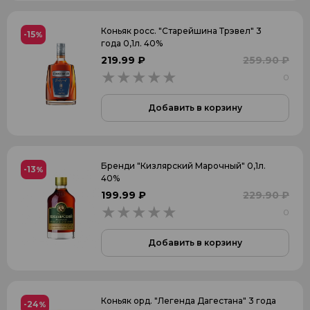
Коньяк росс. "Старейшина Трэвел" 3
-15
%
ИСПАНИЯ
года 0,1л. 40%
219.99 ₽
259.90 ₽
РОССИЯ
0
0
АРМЕНИЯ
Добавить в корзину
ФРАНЦИЯ
ГРУЗИЯ
БЕЛАРУСЬ
Бренди "Кизлярский Марочный" 0,1л.
-13
%
40%
199.99 ₽
229.90 ₽
0
0
Применить
Добавить в корзину
Коньяк орд. "Легенда Дагестана" 3 года
-24
%