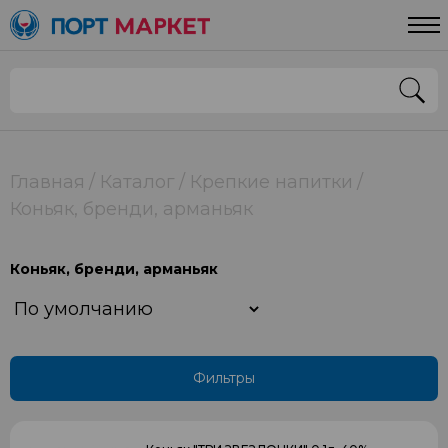
Цена
От
До
Класс
Главная
Каталог
Крепкие напитки
Коньяк, бренди, арманьяк
3 года
4 года
Коньяк, бренди, арманьяк
5 лет
Solera gran reserva
Solera reserva
Фильтры
VS
VSOP