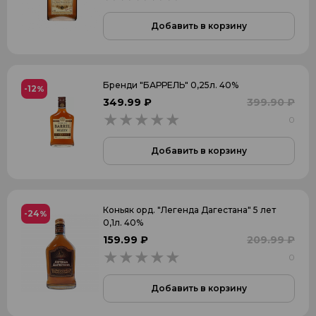
3
Добавить в корзину
4
5
6
Бренди "БАРРЕЛЬ" 0,25л. 40%
-12
%
349.99 ₽
399.90 ₽
7
0
0
8
Добавить в корзину
Упаковка
Коньяк орд. "Легенда Дагестана" 5 лет
-24
%
Подарочная
0,1л. 40%
159.99 ₽
209.99 ₽
Подарочная с бокалом
0
0
Туба
Добавить в корзину
Страна