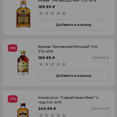
Коньяк "ТРИ ЗВЕЗДОЧКИ" 0,1л. 40%
XO
169.99 ₽
0
0
КВ
КВВК
Добавить в корзину
КС
ОС
Бренди "Кизлярский Молодой" 0,1л.
-15
%
37,5-40%
169.99 ₽
199.90 ₽
Выдержка
0
0
10
Добавить в корзину
15
2
Коньяк росс. "Старый Кенигсберг" 4
-17
%
20
года 0,1л. 40%
249.99 ₽
299.99 ₽
25
0
0