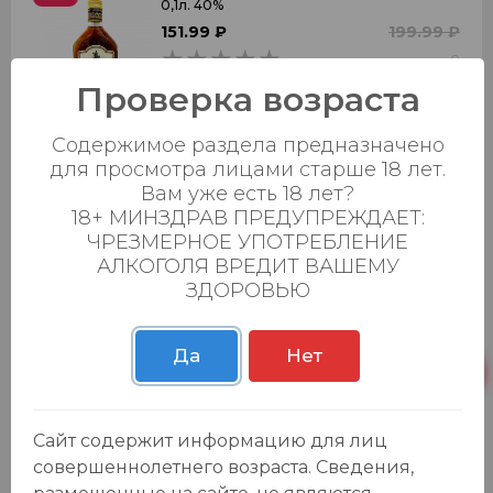
0,1л. 40%
151.99 ₽
199.99 ₽
0
0
Проверка возраста
Добавить в корзину
Содержимое раздела предназначено
для просмотра лицами старше 18 лет.
Вам уже есть 18 лет?
Коньяк орд. "Армянский" 5 лет 0,22л.
-15
%
18+ МИНЗДРАВ ПРЕДУПРЕЖДАЕТ:
40% Гранд Кастель ПП
ЧРЕЗМЕРНОЕ УПОТРЕБЛЕНИЕ
339.99 ₽
399.90 ₽
АЛКОГОЛЯ ВРЕДИТ ВАШЕМУ
0
0
ЗДОРОВЬЮ
Добавить в корзину
Да
Нет
Бренди "БАРРЕЛЬ" 0,1л. 40%
-12
%
Сайт содержит информацию для лиц
149.99 ₽
169.90 ₽
совершеннолетнего возраста. Сведения,
0
0