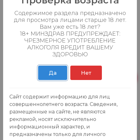
Проверка возраста
ванили и лакрицы.
Содержимое раздела предназначено
Цвет коньяка золотисто-янтарный. Вкус
для просмотра лицами старше 18 лет.
напитка мягкий фруктовый с ванильными и
Вам уже есть 18 лет?
древесными тонами, который венчает
18+ МИНЗДРАВ ПРЕДУПРЕЖДАЕТ:
ЧРЕЗМЕРНОЕ УПОТРЕБЛЕНИЕ
теплое, согревающее послевкусие.
АЛКОГОЛЯ ВРЕДИТ ВАШЕМУ
ЗДОРОВЬЮ
Наличие в
магазинах:
Да
Нет
Ваш город:
Пн-Вс с 08:00 до
Сайт содержит информацию для лиц
Батыршина 20Б
7 шт.
23:00
совершеннолетнего возраста. Сведения,
размещенные на сайте, не являются
Пн-Вс с 08:00 до
Магистральная 22д
34 шт.
23:00
рекламой, носят исключительно
информационный характер, и
Осиновская 2В,
Пн-Вс с 09:00 до
21 шт.
предназначены только для личного
Пестрецы
23:00