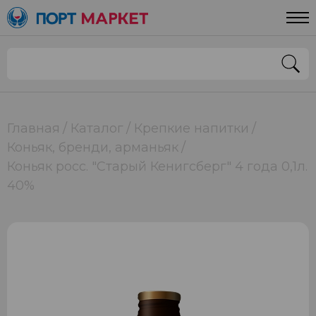
Главная
Каталог
Крепкие напитки
Коньяк, бренди, арманьяк
Коньяк росс. "Старый Кенигсберг" 4 года 0,1л.
40%