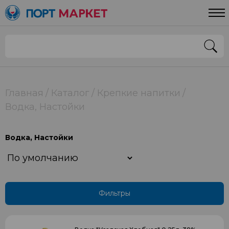
Цена
От
До
Класс
Главная
Каталог
Крепкие напитки
Водка, Настойки
5 лет
Водка, Настойки
Выдержка
5
Фильтры
Упаковка