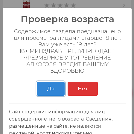
0
0
Проверка возраста
Добавить в корзину
Содержимое раздела предназначено
для просмотра лицами старше 18 лет.
Водка "Старая Казань Серебряная
Вам уже есть 18 лет?
Люкс" 0,1л. 40%
18+ МИНЗДРАВ ПРЕДУПРЕЖДАЕТ:
110.99 ₽
ЧРЕЗМЕРНОЕ УПОТРЕБЛЕНИЕ
АЛКОГОЛЯ ВРЕДИТ ВАШЕМУ
0
0
ЗДОРОВЬЮ
Добавить в корзину
Да
Нет
Водка "Архангельская Северная
-15
%
Выдержка" 0,5л. 40%
Сайт содержит информацию для лиц
619.99 ₽
729.99 ₽
совершеннолетнего возраста. Сведения,
0
0
размещенные на сайте, не являются
рекламой, носят исключительно