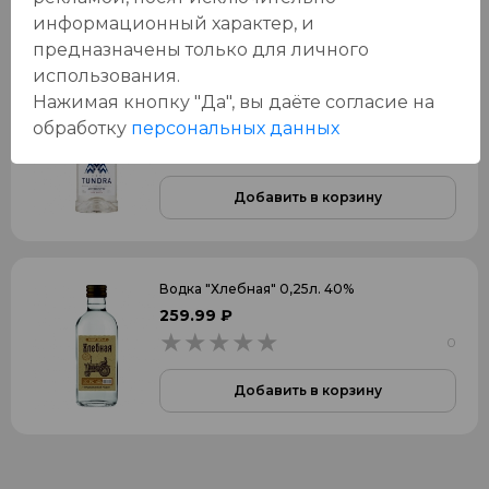
Добавить в корзину
информационный характер, и
предназначены только для личного
использования.
Водка "Тундра Аутентик" 0,5л. 40%
Нажимая кнопку "Да", вы даёте cогласие на
-21
%
499.99 ₽
629.99 ₽
обработку
персональных данных
0
0
Добавить в корзину
Водка "Хлебная" 0,25л. 40%
259.99 ₽
0
0
Добавить в корзину