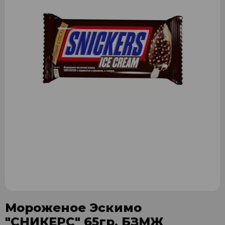
Мороженое Эскимо
"СНИКЕРС" 65гр. БЗМЖ