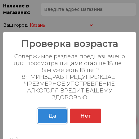
Наличие в
магазинах:
Ваш город:
Проверка возраста
Пн-Вс с 08:00 до
Батыршина 20Б
20 шт.
23:00
Содержимое раздела предназначено
Пн-Вс с 08:00 до
Магистральная 22д
24 шт.
для просмотра лицами старше 18 лет.
23:00
Вам уже есть 18 лет?
18+ МИНЗДРАВ ПРЕДУПРЕЖДАЕТ:
Осиновская 2В,
Пн-Вс с 09:00 до
7 шт.
Пестрецы
23:00
ЧРЕЗМЕРНОЕ УПОТРЕБЛЕНИЕ
АЛКОГОЛЯ ВРЕДИТ ВАШЕМУ
Пн-Вс с 09:00 до
ЗДОРОВЬЮ
Р. Зорге, 3Б
18 шт.
23:00
Да
Нет