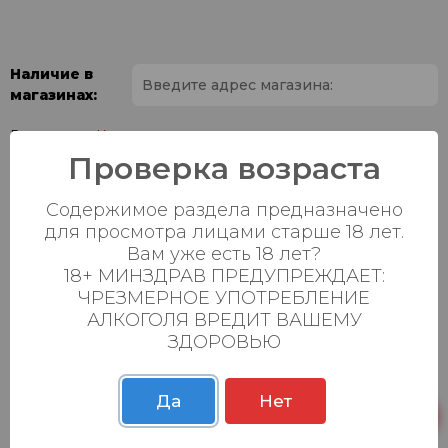
Наличие в
магазинах:
Ваш город:
Проверка возраста
Пн-Вс с 08:00 до
Батыршина 20Б
32 шт.
Содержимое раздела предназначено
23:00
для просмотра лицами старше 18 лет.
Пн-Вс с 08:00 до
Вам уже есть 18 лет?
Магистральная 22д
18 шт.
23:00
18+ МИНЗДРАВ ПРЕДУПРЕЖДАЕТ:
ЧРЕЗМЕРНОЕ УПОТРЕБЛЕНИЕ
Осиновская 2В,
Пн-Вс с 09:00 до
1 шт.
АЛКОГОЛЯ ВРЕДИТ ВАШЕМУ
Пестрецы
23:00
ЗДОРОВЬЮ
Пн-Вс с 09:00 до
Р. Зорге, 3Б
11 шт.
23:00
Да
Нет