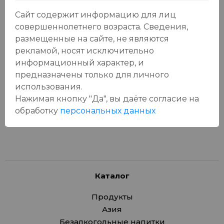
Сайт содержит информацию для лиц
совершеннолетнего возраста. Сведения,
размещенные на сайте, не являются
рекламой, носят исключительно
Отзывы:
Оставить отзыв
информационный характер, и
предназначены только для личного
использования.
Нажимая кнопку "Да", вы даёте cогласие на
обработку
персональных данных
У данного товара еще нет отзывов, будьте первым, кто
оставит отзыв!
Каталог
Продукты
Азия
Безалкогольные напитки