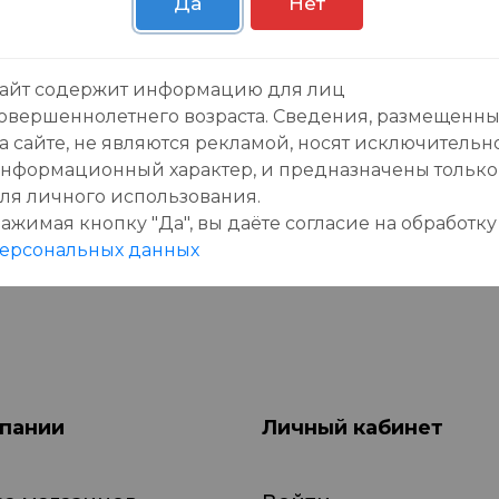
Да
Нет
зывы:
айт содержит информацию для лиц
овершеннолетнего возраста. Сведения, размещенн
а сайте, не являются рекламой, носят исключительн
нформационный характер, и предназначены только
ля личного использования.
ажимая кнопку "Да", вы даёте cогласие на обработку
данного товара еще нет отзывов, будьте первы
ерсональных данных
пании
Личный кабинет