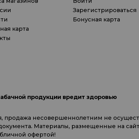
а магазинов
Войти
нсии
Зарегистрироваться
сти
Бонусная карта
ная карта
кты
табачной продукции вредит здоровью
я, продажа несовершеннолетним не осуществ
кумента. Материалы, размещенные на сайте
убличной офертой!