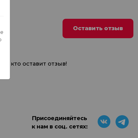
Оставить отзыв
ые
о
м, кто оставит отзыв!
Присоединяйтесь
к нам в соц. сетях: