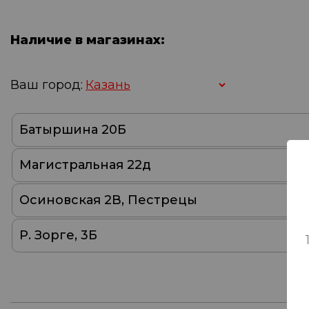
Наличие в магазинах:
Ваш город:
Батыршина 20Б
Магистральная 22д
Осиновская 2В, Пестрецы
Р. Зорге, 3Б