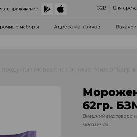
B2B
Для арен
чать приложение
рочные наборы
Адреса магазинов
Ваканси
 продукты
Мороженое Эскимо "Милка" 62гр.
Морожен
62гр. Б
Внешний вид товара 
магазинах