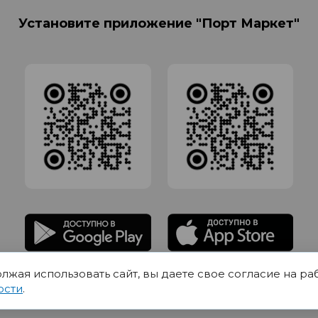
Установите приложение "Порт Маркет"
олжая использовать сайт, вы даете свое согласие на ра
адлежит Обществу с Ограниченной ответственностью СИГМАТОРГ, ОГРН 11916
ости
.
Юр.адрес 420012 Казань переулок Щербаковский дом 7, пом 1013, офис 5