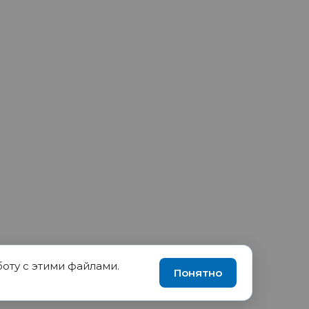
боту с этими файлами.
90035570, ИНН 1655417189
Понятно