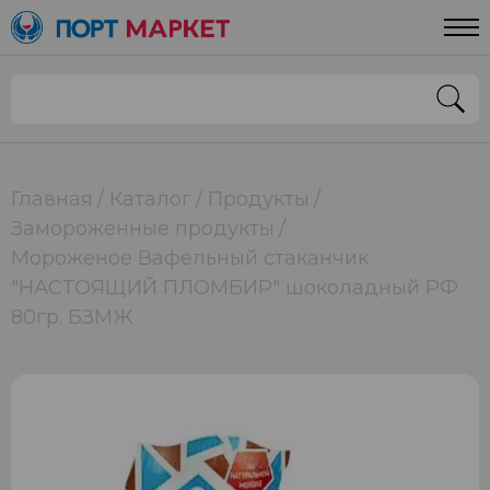
Главная
Каталог
Продукты
Замороженные продукты
Мороженое Вафельный стаканчик
"НАСТОЯЩИЙ ПЛОМБИР" шоколадный РФ
80гр. БЗМЖ