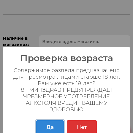
Наличие в
магазинах:
Проверка возраста
Ваш город:
Содержимое раздела предназначено
Пн-Вс с 08:00 до
Батыршина 20Б
20 шт.
для просмотра лицами старше 18 лет.
23:00
Вам уже есть 18 лет?
Пн-Вс с 08:00 до
18+ МИНЗДРАВ ПРЕДУПРЕЖДАЕТ:
Магистральная 22д
0 шт.
23:00
ЧРЕЗМЕРНОЕ УПОТРЕБЛЕНИЕ
АЛКОГОЛЯ ВРЕДИТ ВАШЕМУ
Осиновская 2В,
Пн-Вс с 09:00 до
18 шт.
ЗДОРОВЬЮ
Пестрецы
23:00
Пн-Вс с 09:00 до
Р. Зорге, 3Б
25 шт.
Да
Нет
23:00