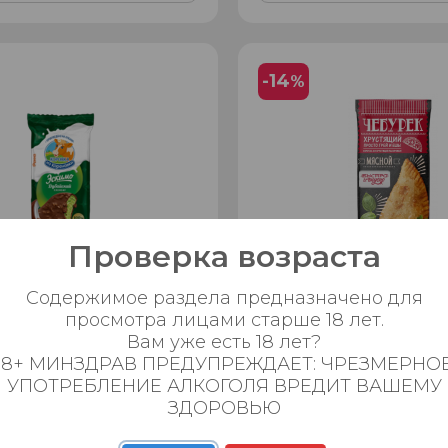
-14
%
Проверка возраста
Содержимое раздела предназначено для
просмотра лицами старше 18 лет.
е Эскимо "КизК" пломбир
Чебурек жареный
Вам уже есть 18 лет?
й 70гр. БЗМЖ
БЫСТРО&ВКУСНО 90гр.
18+ МИНЗДРАВ ПРЕДУПРЕЖДАЕТ: ЧРЕЗМЕРНО
УПОТРЕБЛЕНИЕ АЛКОГОЛЯ ВРЕДИТ ВАШЕМУ
ЗДОРОВЬЮ
₽
59.99 ₽