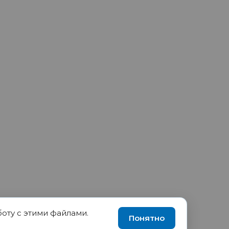
боту с этими файлами.
90035570, ИНН 1655417189
Понятно