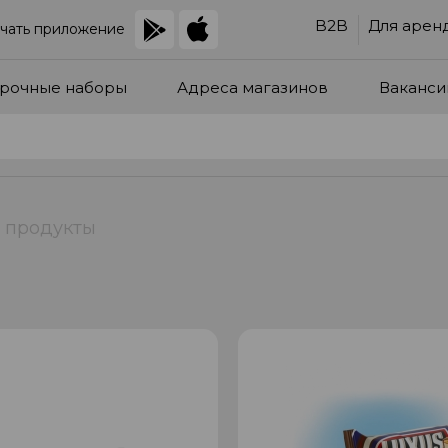
B2B
Для арен
чать приложение
рочные наборы
Адреса магазинов
Ваканси
 продукты