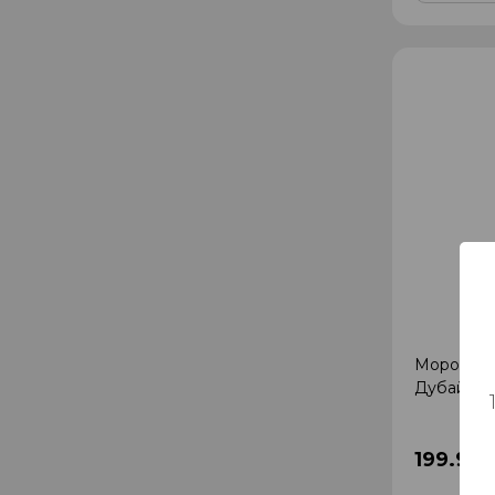
Морожено
Дубайски
199.99 