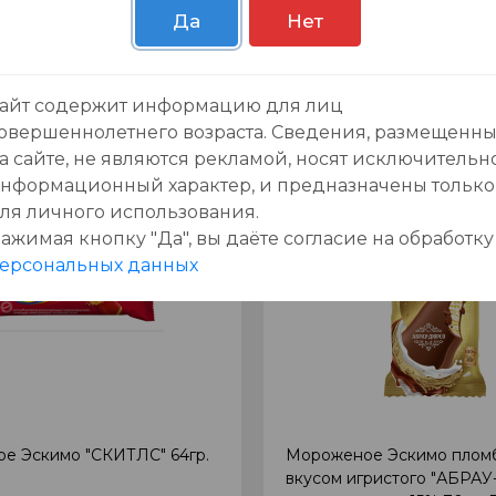
0
Да
Нет
0
0
Добавить в корзину
Добавить в корзи
айт содержит информацию для лиц
овершеннолетнего возраста. Сведения, размещенн
а сайте, не являются рекламой, носят исключительн
нформационный характер, и предназначены только
ля личного использования.
ажимая кнопку "Да", вы даёте cогласие на обработку
ерсональных данных
е Эскимо "СКИТЛС" 64гр.
Мороженое Эскимо плом
вкусом игристого "АБРА