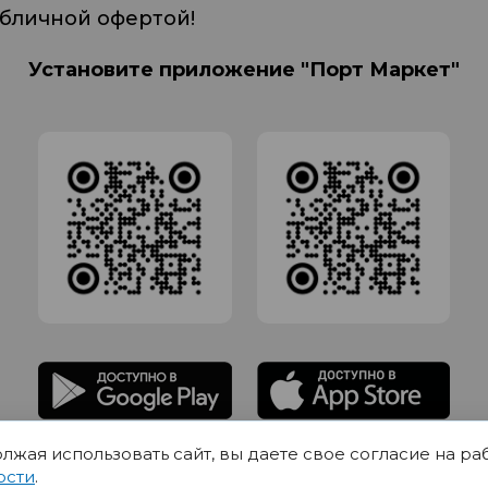
убличной офертой!
Установите приложение "Порт Маркет"
олжая использовать сайт, вы даете свое согласие на ра
адлежит Обществу с Ограниченной ответственностью СИГМАТОРГ, ОГРН 11916
ости
.
Юр.адрес 420012 Казань переулок Щербаковский дом 7, пом 1013, офис 5