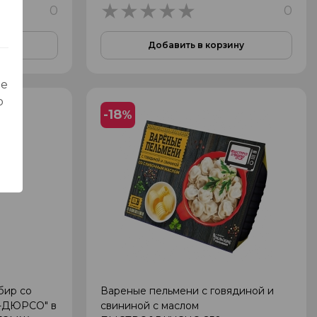
0
0
0
ну
Добавить в корзину
ые
о
-18
%
бир со
Вареные пельмени с говядиной и
У-ДЮРСО" в
свининой с маслом