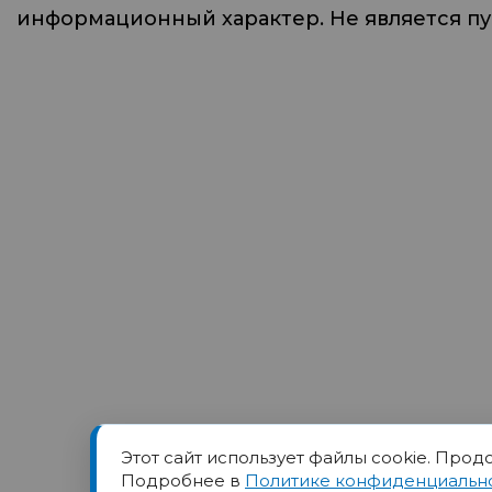
информационный характер. Не является п
Этот сайт использует файлы cookie. Прод
Товарный знак ПОРТ прин
Подробнее в
Политике конфиденциальн