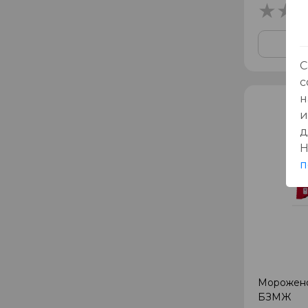
С
с
н
и
д
Н
п
Морожено
БЗМЖ