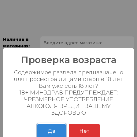
Наличие в
магазинах:
Проверка возраста
Ваш город:
Содержимое раздела предназначено
Пн-Вс с 08:00 до
Батыршина 20Б
14 шт.
для просмотра лицами старше 18 лет.
23:00
Вам уже есть 18 лет?
Пн-Вс с 08:00 до
18+ МИНЗДРАВ ПРЕДУПРЕЖДАЕТ:
Магистральная 22д
11 шт.
23:00
ЧРЕЗМЕРНОЕ УПОТРЕБЛЕНИЕ
АЛКОГОЛЯ ВРЕДИТ ВАШЕМУ
Осиновская 2В,
Пн-Вс с 09:00 до
26 шт.
ЗДОРОВЬЮ
Пестрецы
23:00
Пн-Вс с 09:00 до
Р. Зорге, 3Б
19 шт.
Да
Нет
23:00