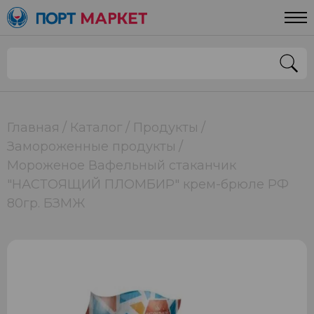
Главная
Каталог
Продукты
Замороженные продукты
Мороженое Вафельный стаканчик
"НАСТОЯЩИЙ ПЛОМБИР" крем-брюле РФ
80гр. БЗМЖ