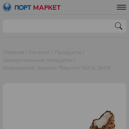
Главная
Каталог
Продукты
Замороженные продукты
Мороженое Эскимо "Баунти" 60гр. ЗМЖ