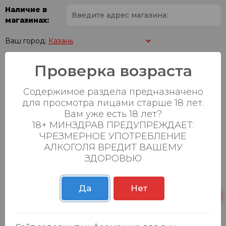
Наличие в
магазинах:
Ваш город:
Проверка возраста
Пн-Вс с 08:00 до
Батыршина 20Б
34 шт.
23:00
Содержимое раздела предназначено
Пн-Вс с 08:00 до
Магистральная 22д
9 шт.
для просмотра лицами старше 18 лет.
23:00
Вам уже есть 18 лет?
18+ МИНЗДРАВ ПРЕДУПРЕЖДАЕТ:
Осиновская 2В,
Пн-Вс с 09:00 до
20 шт.
Пестрецы
23:00
ЧРЕЗМЕРНОЕ УПОТРЕБЛЕНИЕ
АЛКОГОЛЯ ВРЕДИТ ВАШЕМУ
Пн-Вс с 09:00 до
ЗДОРОВЬЮ
Р. Зорге, 3Б
21 шт.
23:00
Да
Нет