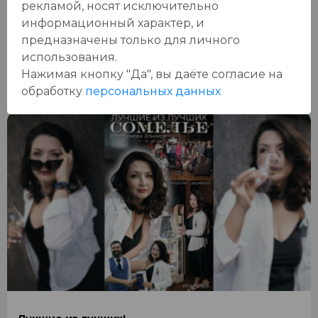
рекламой, носят исключительно
информационный характер, и
Вы готовы поднять уровень вашего отдыха?
предназначены только для личного
использования.
15 августа 2024
Нажимая кнопку "Да", вы даёте cогласие на
обработку
персональных данных