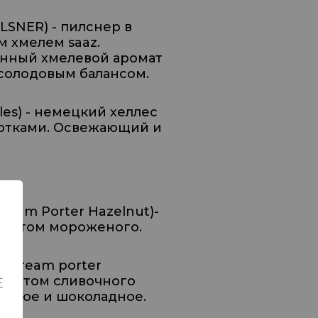
LSNER) - пилснер в
м хмелем saaz.
енный хмелевой аромат
-солодовым балансом.
les
) - немецкий хеллес
нотками. Освежающий и
Cream
Porter
Hazelnut
)-
оматом мороженого.
 cream porter
роматом сливочного
Е
ктовое и шоколадное.