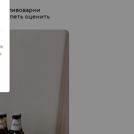
гие пивоварни
ы успеть оценить
ые
о