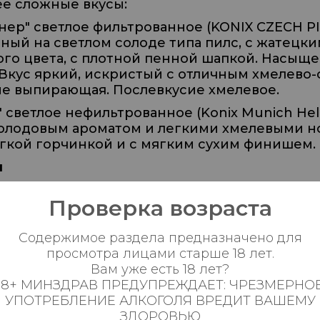
ее сложные вкусы:
ер" светлое фильтрованное (KONIX CZECH PI
ный на светлом солоде типа пилс, с жатецки
ого цвета, с плотной пенной шапкой. Насыщ
Вкус яркий, искристый с отличным хмелево
не выпирающая. Послевкусие хмелевое.
 светлое нефильтрованное (
Konix Munich Hel
солодовым ароматом и легкими хмелевыми 
егкой горчинкой и с мягким сухим финишем.
ы
редлагают почти что "кондитерские" сорта:
Проверка возраста
ер Хазелнат" темное нефильтрованное (
Ice
ей линейки мягких сливочных портеров с ар
Содержимое раздела предназначено для
сом фундука.
просмотра лицами старше 18 лет.
еное Пломбир" темное нефильтрованное (Ice
Вам уже есть 18 лет?
ые портеры со сливочным мягким вкусом и а
18+ МИНЗДРАВ ПРЕДУПРЕЖДАЕТ: ЧРЕЗМЕРНО
удут представлены три вкуса, пломбир, фру
УПОТРЕБЛЕНИЕ АЛКОГОЛЯ ВРЕДИТ ВАШЕМУ
ЗДОРОВЬЮ