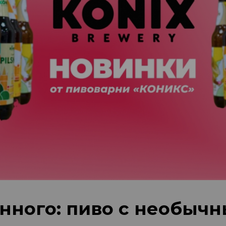
нного: пиво с необыч