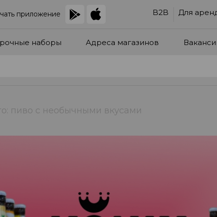
B2B
Для арен
чать приложение
рочные наборы
Адреса магазинов
Ваканси
о: пиво с необычными вкусами