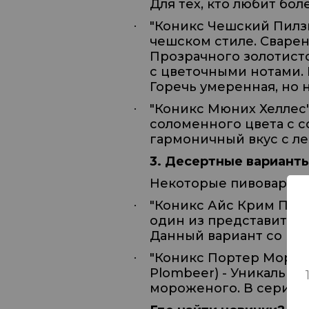
Для тех, кто любит бол
"Коникс Чешский Пилзн
·
чешском стиле. Сварен
Прозрачного золотист
с цветочными нотами. 
Горечь умеренная, но 
"Коникс Мюних Хеллес"
·
соломенного цвета с 
гармоничный вкус с л
3. Десертные вариант
Некоторые пивоварни п
"Коникс Айс Крим Порт
·
один из представител
Данный вариант со вку
"Коникс Портер Морож
·
Plombeer) - Уникальн
мороженого. В серии б