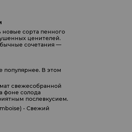
и
ь новые сорта пенного
кушенных ценителей.
обычные сочетания —
е популярнее. В этом
ромат свежесобранной
а фоне солода
риятным послевкусием.
mboise) - Свежий