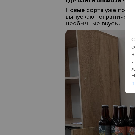
Где найти новинки?
Новые сорта уже появл
выпускают ограниченны
необычные вкусы.
С
с
н
и
д
Н
п