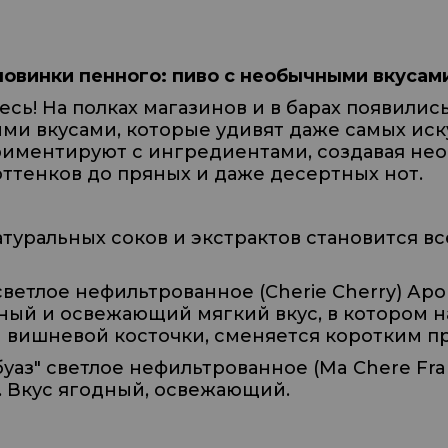
новинки пенного: пиво с необычными вкусам
есь! На полках магазинов и в барах появилис
ыми вкусами, которые удивят даже самых ис
иментируют с ингредиентами, создавая не
оттенков до пряных и даже десертных нот.
туральных соков и экстрактов становится вс
ветлое нефильтрованное (Cherie Cherry) А
ный и освежающий мягкий вкус, в котором н
 вишневой косточки, сменяется коротким п
аз" светлое нефильтрованное (Ma Chere Fra
. Вкус ягодный, освежающий.