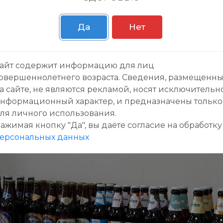
яются в наших магазинах Порт Маркет. Мно
Да
Нет
е партии, так что стоит поторопиться, чтоб
айт содержит информацию для лиц
овершеннолетнего возраста. Сведения, размещенн
а сайте, не являются рекламой, носят исключительн
нформационный характер, и предназначены только
ля личного использования.
ажимая кнопку "Да", вы даёте cогласие на обработку
ерсональных данных