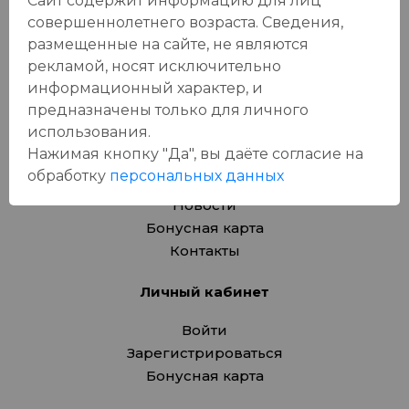
Сайт содержит информацию для лиц
Вина
совершеннолетнего возраста. Сведения,
Пиво, сидр
размещенные на сайте, не являются
Товары для животных
рекламой, носят исключительно
Подарочные карты
информационный характер, и
предназначены только для личного
О компании
использования.
Нажимая кнопку "Да", вы даёте cогласие на
Адреса магазинов
обработку
персональных данных
Вакансии
Новости
Бонусная карта
Контакты
Личный кабинет
Войти
Зарегистрироваться
Бонусная карта