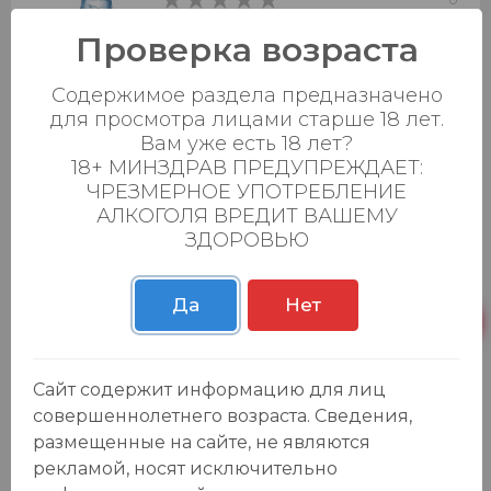
0
Проверка возраста
Добавить в корзину
Содержимое раздела предназначено
для просмотра лицами старше 18 лет.
Напиток газ. "Добрый Лимон-Лайм" 1л.
Вам уже есть 18 лет?
-15
%
ПЭТ
18+ МИНЗДРАВ ПРЕДУПРЕЖДАЕТ:
109.99 ₽
129.90 ₽
ЧРЕЗМЕРНОЕ УПОТРЕБЛЕНИЕ
АЛКОГОЛЯ ВРЕДИТ ВАШЕМУ
0
0
ЗДОРОВЬЮ
Добавить в корзину
Да
Нет
Вода "Сенежская" негаз. 0,5л. ПЭТ
39.99 ₽
Сайт содержит информацию для лиц
0
0
совершеннолетнего возраста. Сведения,
размещенные на сайте, не являются
Добавить в корзину
рекламой, носят исключительно