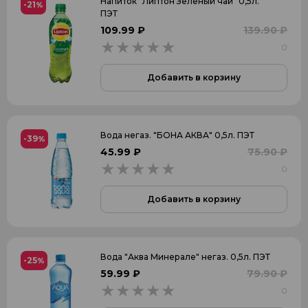
Напиток "Липтон Зеленый чай" 0,5л.
-21
%
ПЭТ
109.99 ₽
139.90 ₽
0
0
Добавить в корзину
Вода негаз. "БОНА АКВА" 0,5л. ПЭТ
-39
%
45.99 ₽
75.90 ₽
0
0
Добавить в корзину
Вода "Аква Минерале" негаз. 0,5л. ПЭТ
-25
%
59.99 ₽
79.90 ₽
0
0