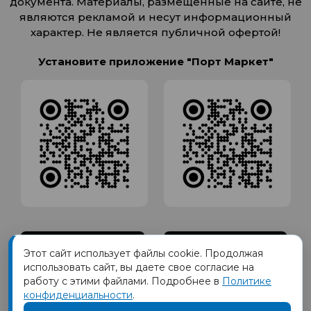
документа. Материалы, размещенные на сайте, не
являются рекламой и несут информационный
характер. Не является публичной офертой!
Установите приложение "Порт Маркет"
Этот сайт использует файлы cookie. Продолжая
использовать сайт, вы даете свое согласие на
работу с этими файлами. Подробнее в
Политике
конфиденциальности
.
Товарный знак ПОРТ принадлежит Обществу с Ограниченной
ответственностью СИГМАТОРГ, ОГРН 1191690035570, ИНН 1655417189