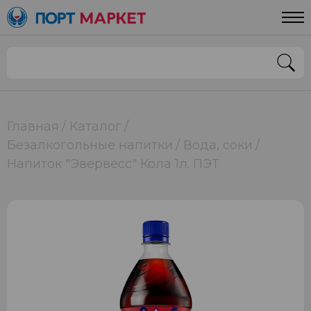
Главная
Каталог
Безалкогольные напитки
Вода, соки
Напиток "Эвервесс" Кола 1л. ПЭТ