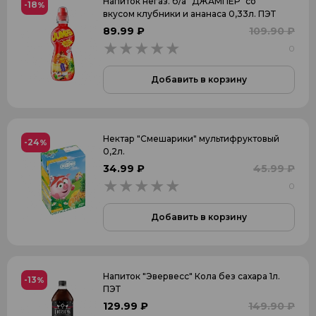
Напиток негаз. б/а "ДЖАМПЕР" со
-18
%
вкусом клубники и ананаса 0,33л. ПЭТ
89.99 ₽
109.90 ₽
0
0
Добавить в корзину
Нектар "Смешарики" мультифруктовый
-24
%
0,2л.
34.99 ₽
45.99 ₽
0
0
Добавить в корзину
Напиток "Эвервесс" Кола без сахара 1л.
-13
%
ПЭТ
129.99 ₽
149.90 ₽