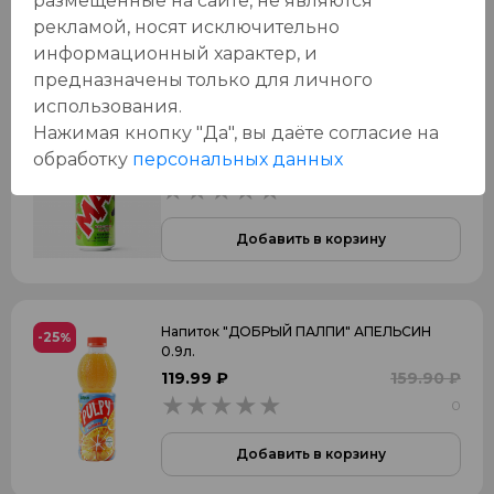
размещенные на сайте, не являются
рекламой, носят исключительно
Добавить в корзину
информационный характер, и
предназначены только для личного
использования.
Нажимая кнопку "Да", вы даёте cогласие на
Напиток "Драйв Ми Макс" 0.449л. ж/б
-27
%
обработку
персональных данных
79.99 ₽
109.90 ₽
0
0
Добавить в корзину
Напиток "ДОБРЫЙ ПАЛПИ" АПЕЛЬСИН
-25
%
0.9л.
119.99 ₽
159.90 ₽
0
0
Добавить в корзину