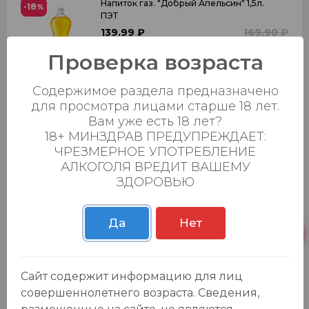
Напиток газ. "Добрый Апельсин" 1,5л.
-18
%
ПЭТ
139.99 ₽
169.90 ₽
0
0
Проверка возраста
Добавить в корзину
Содержимое раздела предназначено
для просмотра лицами старше 18 лет.
Вам уже есть 18 лет?
18+ МИНЗДРАВ ПРЕДУПРЕЖДАЕТ:
Лимонад "Натахтари" Фейхоа 0,5л.
-25
%
ЧРЕЗМЕРНОЕ УПОТРЕБЛЕНИЕ
стекл. бут.
АЛКОГОЛЯ ВРЕДИТ ВАШЕМУ
119.99 ₽
159.90 ₽
ЗДОРОВЬЮ
0
0
Добавить в корзину
Да
Нет
Нектар "Смешарики" яблочный 0,2л.
Сайт содержит информацию для лиц
-24
%
34.99 ₽
45.99 ₽
совершеннолетнего возраста. Сведения,
0
0