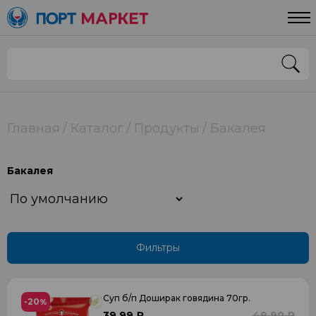
Цена
От
До
Главная
Каталог
Продукты
Бакалея
Применить
Бакалея
Фильтры
Суп б/п Доширак говядина 70гр.
-20
%
39.99 ₽
49.90 ₽