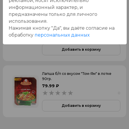
рекламой, носят исключительно
информационный характер, и
предназначены только для личного
Кофейный напиток "Торабика Крем
использования.
Латте" 30гр.
Нажимая кнопку "Да", вы даёте cогласие на
29.99 ₽
обработку
персональных данных
0
0
Добавить в корзину
Лапша б/п со вкусом "Том-Ям" в лотке
90гр.
79.99 ₽
0
0
Добавить в корзину