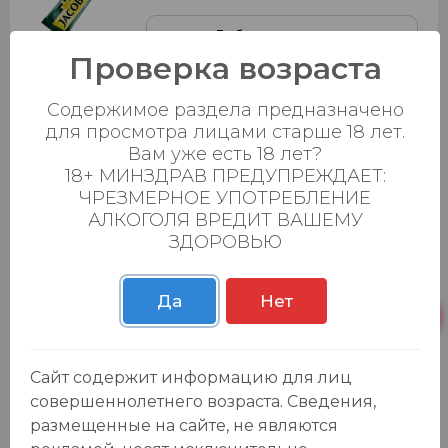
Добавить в корзину
Проверка возраста
Содержимое раздела предназначено
Лапша б/п "Роллтон" курица по-
для просмотра лицами старше 18 лет.
домашнему 90гр.
Вам уже есть 18 лет?
79.99 ₽
18+ МИНЗДРАВ ПРЕДУПРЕЖДАЕТ:
0
0
ЧРЕЗМЕРНОЕ УПОТРЕБЛЕНИЕ
АЛКОГОЛЯ ВРЕДИТ ВАШЕМУ
Добавить в корзину
ЗДОРОВЬЮ
Да
Нет
Кофейный напиток "Торабика
Капучино" 25.5гр.
29.99 ₽
Сайт содержит информацию для лиц
0
0
совершеннолетнего возраста. Сведения,
размещенные на сайте, не являются
Добавить в корзину