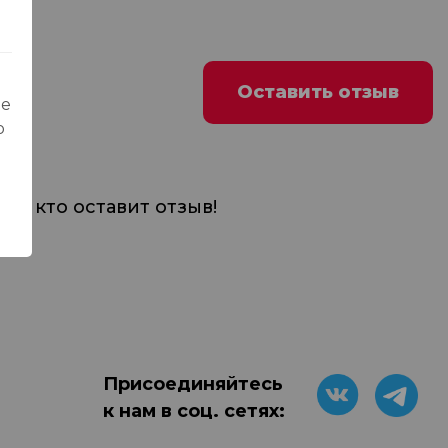
Оставить отзыв
ые
о
м, кто оставит отзыв!
Присоединяйтесь
к нам в соц. сетях: