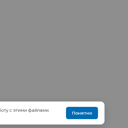
боту с этими файлами.
90035570, ИНН 1655417189
Понятно