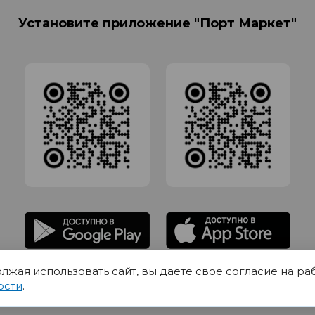
Установите приложение "Порт Маркет"
олжая использовать сайт, вы даете свое согласие на ра
адлежит Обществу с Ограниченной ответственностью СИГМАТОРГ, ОГРН 11916
ости
.
Юр.адрес 420012 Казань переулок Щербаковский дом 7, пом 1013, офис 5