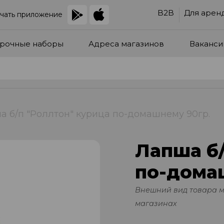
B2B
Для арен
чать приложение
рочные наборы
Адреса магазинов
Ваканси
а б/п "Роллтон" курица по-домашнему 90гр.
Лапша б/
по-дома
Внешний вид товара 
магазинах