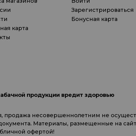
а магазинов
Войти
нсии
Зарегистрироваться
сти
Бонусная карта
ная карта
кты
табачной продукции вредит здоровью
я, продажа несовершеннолетним не осуществ
кумента. Материалы, размещенные на сайте
убличной офертой!