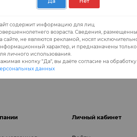
Да
Нет
зывы:
айт содержит информацию для лиц
овершеннолетнего возраста. Сведения, размещенн
а сайте, не являются рекламой, носят исключительн
нформационный характер, и предназначены только
ля личного использования.
ажимая кнопку "Да", вы даёте cогласие на обработку
данного товара еще нет отзывов, будьте первы
ерсональных данных
пании
Личный кабинет