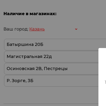
Наличие в магазинах:
Ваш город:
Батыршина 20Б
Магистральная 22д
Осиновская 2В, Пестрецы
Р. Зорге, 3Б