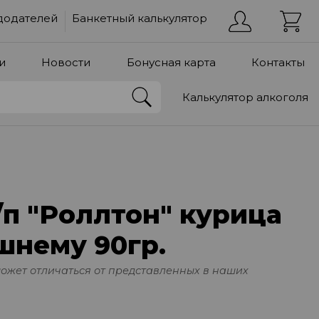
додателей
Банкетный калькулятор
и
Новости
Бонусная карта
Контакты
Калькулятор алкоголя
п "Роллтон" курица
шнему 90гр.
может отличаться от представленных в наших