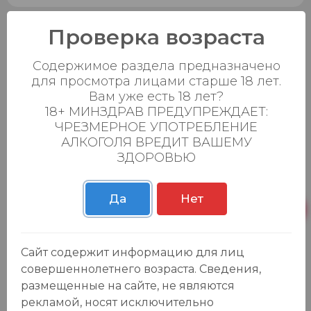
Проверка возраста
Соус "Кухмастер" Аджика 200гр. дой-
пак
Содержимое раздела предназначено
69.99 ₽
для просмотра лицами старше 18 лет.
0
0
Вам уже есть 18 лет?
18+ МИНЗДРАВ ПРЕДУПРЕЖДАЕТ:
Добавить в корзину
ЧРЕЗМЕРНОЕ УПОТРЕБЛЕНИЕ
АЛКОГОЛЯ ВРЕДИТ ВАШЕМУ
ЗДОРОВЬЮ
Томатная паста "Кухмастер" 370гр.
139.99 ₽
Да
Нет
0
0
Добавить в корзину
Сайт содержит информацию для лиц
совершеннолетнего возраста. Сведения,
размещенные на сайте, не являются
рекламой, носят исключительно
1
2
3
4