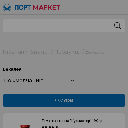
Цена
От
До
Главная
Каталог
Продукты
Бакалея
Применить
Бакалея
Фильтры
Томатная паста "Кухмастер" 190гр.
99.99 ₽