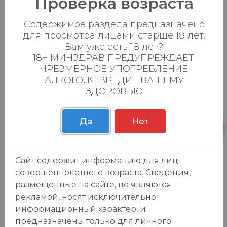
Проверка возраста
119.99 ₽
139.90 ₽
0
Содержимое раздела предназначено
0
для просмотра лицами старше 18 лет.
Добавить в корзину
Вам уже есть 18 лет?
18+ МИНЗДРАВ ПРЕДУПРЕЖДАЕТ:
ЧРЕЗМЕРНОЕ УПОТРЕБЛЕНИЕ
АЛКОГОЛЯ ВРЕДИТ ВАШЕМУ
Ветчина мраморная "ТМ Деликайзер" в/
ЗДОРОВЬЮ
-15
%
у 400гр.
219.99 ₽
259.90 ₽
Да
Нет
0
0
Добавить в корзину
Сайт содержит информацию для лиц
совершеннолетнего возраста. Сведения,
размещенные на сайте, не являются
Мидии "Рыбный Двор" холодного
-14
%
копчения 80гр.
рекламой, носят исключительно
189.99 ₽
219.90 ₽
информационный характер, и
предназначены только для личного
0
0