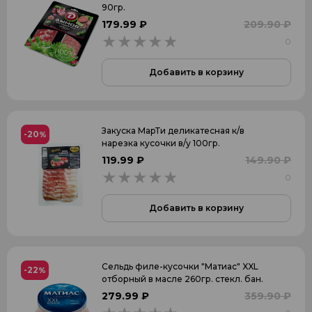
90гр.
179.99 ₽
209.90 ₽
0
0
Добавить в корзину
Закуска МарТи деликатесная к/в
-20
%
нарезка кусочки в/у 100гр.
119.99 ₽
149.90 ₽
0
0
Добавить в корзину
Сельдь филе-кусочки "Матиас" XXL
-22
%
отборный в масле 260гр. стекл. бан.
279.99 ₽
359.90 ₽