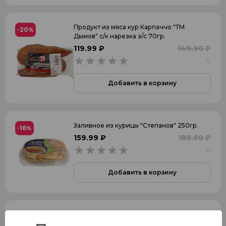
Продукт из мяса кур Карпаччо "ТМ
-20
%
Дымов" с/к нарезка з/с 70гр.
119.99 ₽
149.90 ₽
0
0
Добавить в корзину
Заливное из курицы "Степанов" 250гр.
-16
%
159.99 ₽
189.90 ₽
0
0
Добавить в корзину
Крабовые палочки салатные "Русское
-14
%
Море" охлажденные 200гр.