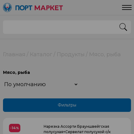
Цена
От
До
Страна
Главная
Каталог
Продукты
Мясо, рыба
РОССИЯ
Мясо, рыба
Применить
Фильтры
Нарезка Ассорти Брауншвейгская
-14
%
полусухая+Сервелат полусухой с/к