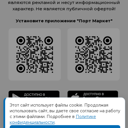
являются рекламой и несут информационный
характер. Не является публичной офертой!
Установите приложение "Порт Маркет"
Этот сайт использует файлы cookie. Продолжая
использовать сайт, вы даете свое согласие на работу
с этими файлами. Подробнее в
Политике
Товарный знак ПОРТ принадлежит Обществу с Ограниченной
ответственностью СИГМАТОРГ, ОГРН 1191690035570, ИНН 1655417189
конфиденциальности
.
Юр.адрес 420012 Казань переулок Щербаковский дом 7, пом 1013, офис 5