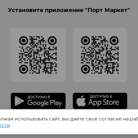
Установите приложение "Порт Маркет"
олжая использовать сайт, вы даете свое согласие на ра
адлежит Обществу с Ограниченной ответственностью СИГМАТОРГ, ОГРН 11916
ости
.
Юр.адрес 420012 Казань переулок Щербаковский дом 7, пом 1013, офис 5