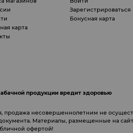
а магазинов
Войти
нсии
Зарегистрироваться
сти
Бонусная карта
ная карта
кты
табачной продукции вредит здоровью
я, продажа несовершеннолетним не осуществ
кумента. Материалы, размещенные на сайте
убличной офертой!