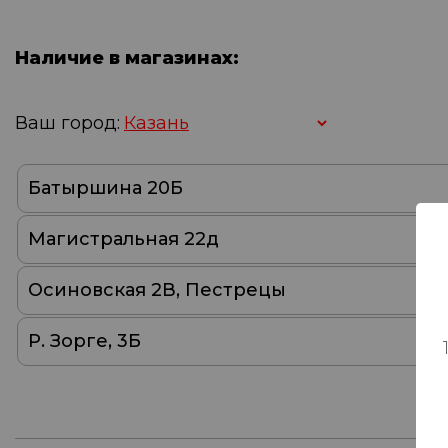
Наличие в магазинах:
Ваш город:
Батыршина 20Б
Магистральная 22д
Осиновская 2В, Пестрецы
Р. Зорге, 3Б