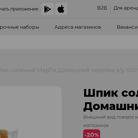
B2B
Для арен
чать приложение
рочные наборы
Адреса магазинов
Ваканси
ик соленый МарТи Домашний нарезка в/у 100г
Шпик со
Домашний
Внешний вид товара 
магазинах
-20
%