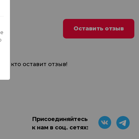
Оставить отзыв
ые
о
м, кто оставит отзыв!
Присоединяйтесь
к нам в соц. сетях: