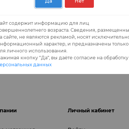
Да
Нет
зывы:
айт содержит информацию для лиц
овершеннолетнего возраста. Сведения, размещенн
а сайте, не являются рекламой, носят исключительн
нформационный характер, и предназначены только
ля личного использования.
ажимая кнопку "Да", вы даёте cогласие на обработку
данного товара еще нет отзывов, будьте первы
ерсональных данных
пании
Личный кабинет