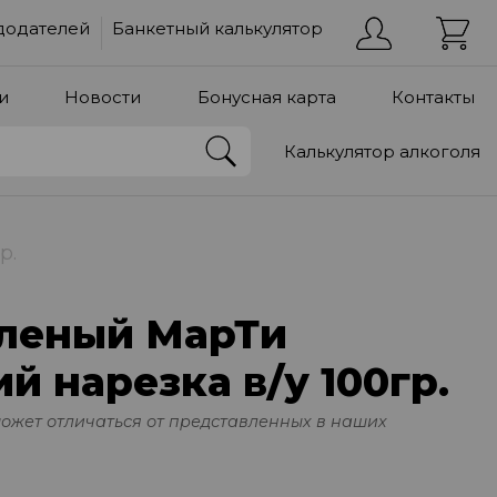
додателей
Банкетный калькулятор
и
Новости
Бонусная карта
Контакты
Калькулятор алкоголя
р.
леный МарТи
 нарезка в/у 100гр.
может отличаться от представленных в наших