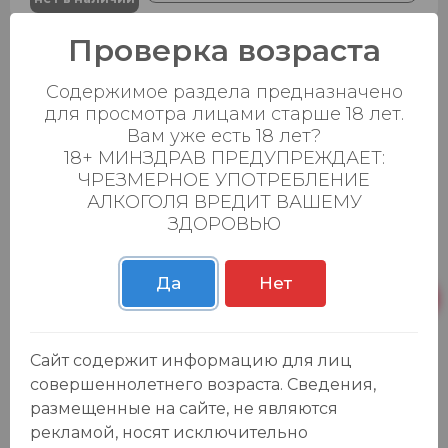
Проверка возраста
Лапша Самовар говядина с
-20
%
сычуаньским перцем и кимчи, маринов.
Содержимое раздела предназначено
яйцом, остр. орешки 259,5гр.
для просмотра лицами старше 18 лет.
369.99 ₽
459.90 ₽
Вам уже есть 18 лет?
0
0
18+ МИНЗДРАВ ПРЕДУПРЕЖДАЕТ:
ЧРЕЗМЕРНОЕ УПОТРЕБЛЕНИЕ
Хочу знать, когда будет
АЛКОГОЛЯ ВРЕДИТ ВАШЕМУ
нет в наличии
ЗДОРОВЬЮ
Лапша Самовар индейка с чесноком,
Да
Нет
-20
%
кимчи, маринов. яйцом, остр. орешки
259,5гр.
369.99 ₽
459.90 ₽
Сайт содержит информацию для лиц
0
0
совершеннолетнего возраста. Сведения,
размещенные на сайте, не являются
Хочу знать, когда будет
нет в наличии
рекламой, носят исключительно