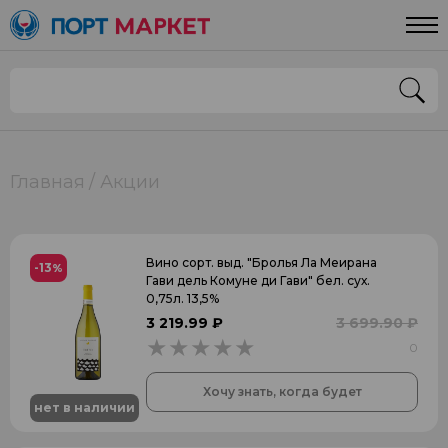
Главная
Акции
Вино сорт. выд. "Бролья Ла Меирана
-13
%
Гави дель Комуне ди Гави" бел. сух.
0,75л. 13,5%
3 219.99 ₽
3 699.90 ₽
0
0
Хочу знать, когда будет
нет в наличии