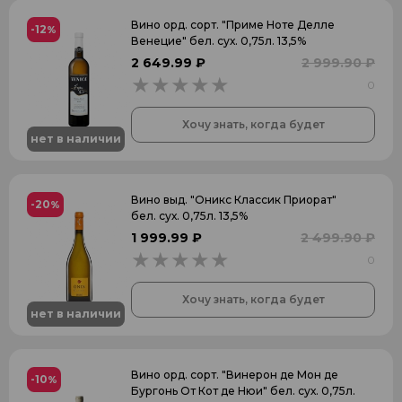
Вино орд. сорт. "Приме Ноте Делле
-12
%
Венецие" бел. сух. 0,75л. 13,5%
2 649.99 ₽
2 999.90 ₽
0
0
Хочу знать, когда будет
нет в наличии
Вино выд. "Оникс Классик Приорат"
-20
%
бел. сух. 0,75л. 13,5%
1 999.99 ₽
2 499.90 ₽
0
0
Хочу знать, когда будет
нет в наличии
Вино орд. сорт. "Винерон де Мон де
-10
%
Бургонь От Кот де Нюи" бел. сух. 0,75л.