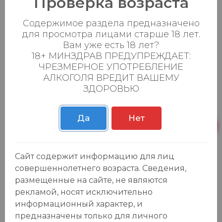
Проверка возраста
%
бел. сух. 0,75л. 12,5%
739.99 ₽
899.90 ₽
Содержимое раздела предназначено
0
0
для просмотра лицами старше 18 лет.
Вам уже есть 18 лет?
Хочу знать, когда будет
18+ МИНЗДРАВ ПРЕДУПРЕЖДАЕТ:
нет в наличии
ЧРЕЗМЕРНОЕ УПОТРЕБЛЕНИЕ
АЛКОГОЛЯ ВРЕДИТ ВАШЕМУ
ЗДОРОВЬЮ
Вино орд. сорт. "Пино Гриджо делле
-17
%
Венеция Джеографико" бел. сух. 0,75л.
12%
Да
Нет
1 079.99 ₽
1 299.90 ₽
0
0
Сайт содержит информацию для лиц
Хочу знать, когда будет
нет в наличии
совершеннолетнего возраста. Сведения,
размещенные на сайте, не являются
рекламой, носят исключительно
Вино орд. сорт. "Курикано Карменер"
-12
информационный характер, и
%
кр. сух. 0,75л. 12,5%
предназначены только для личного
699.99 ₽
799.90 ₽