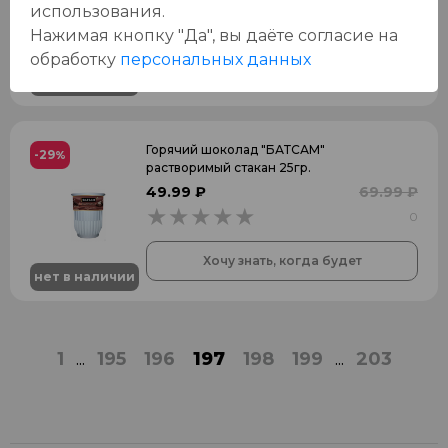
использования.
0
0
Нажимая кнопку "Да", вы даёте cогласие на
обработку
персональных данных
Хочу знать, когда будет
нет в наличии
Горячий шоколад "БАТСАМ"
-29
%
растворимый стакан 25гр.
49.99 ₽
69.99 ₽
0
0
Хочу знать, когда будет
нет в наличии
1
...
195
196
197
198
199
...
203