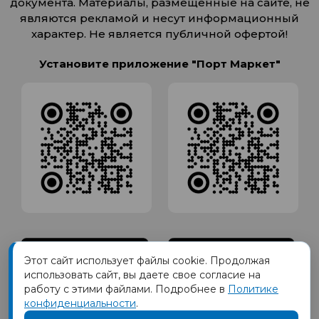
документа. Материалы, размещенные на сайте, не
являются рекламой и несут информационный
характер. Не является публичной офертой!
Установите приложение "Порт Маркет"
Этот сайт использует файлы cookie. Продолжая
использовать сайт, вы даете свое согласие на
работу с этими файлами. Подробнее в
Политике
конфиденциальности
.
Товарный знак ПОРТ принадлежит Обществу с Ограниченной
ответственностью СИГМАТОРГ, ОГРН 1191690035570, ИНН 1655417189