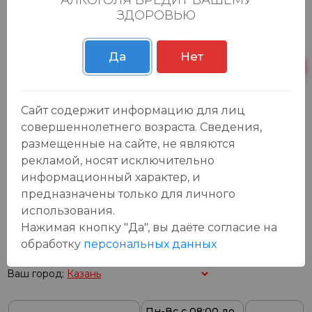
АЛКОГОЛЯ ВРЕДИТ ВАШЕМУ
традиционных рецептов и высоких
ЗДОРОВЬЮ
технологий производства. Водка
разливается в бутылки с эксклюзивным
Да
Нет
дизайном, в котором используется
орнаментика Казанского ханства.
Сайт содержит информацию для лиц
Гастрономическое сочетание
Водка
совершеннолетнего возраста. Сведения,
превосходна в качестве аперитива,
размещенные на сайте, не являются
дижестива и межблюдного напитка.
рекламой, носят исключительно
информационный характер, и
Температура сервировки:
4-8 °C
предназначены только для личного
использования.
Нажимая кнопку "Да", вы даёте cогласие на
Наличие в
обработку
персональных данных
магазинах:
Ваш город:
Пн-Вс с 08:00 до