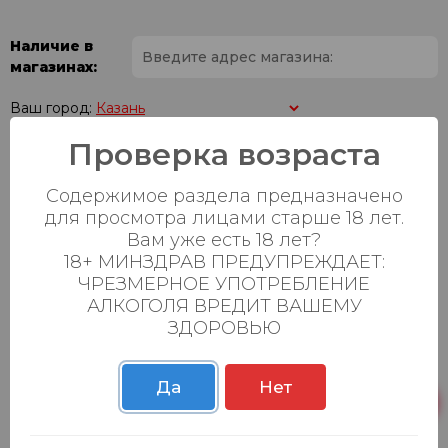
Наличие в
магазинах:
Ваш город:
Проверка возраста
Пн-Вс с 08:00 до
Батыршина 20Б
0 шт.
23:00
Содержимое раздела предназначено
для просмотра лицами старше 18 лет.
Пн-Вс с 08:00 до
Магистральная 22д
0 шт.
Вам уже есть 18 лет?
23:00
18+ МИНЗДРАВ ПРЕДУПРЕЖДАЕТ:
Осиновская 2В,
Пн-Вс с 09:00 до
ЧРЕЗМЕРНОЕ УПОТРЕБЛЕНИЕ
0 шт.
Пестрецы
23:00
АЛКОГОЛЯ ВРЕДИТ ВАШЕМУ
ЗДОРОВЬЮ
Пн-Вс с 09:00 до
Р. Зорге, 3Б
0 шт.
23:00
Да
Нет