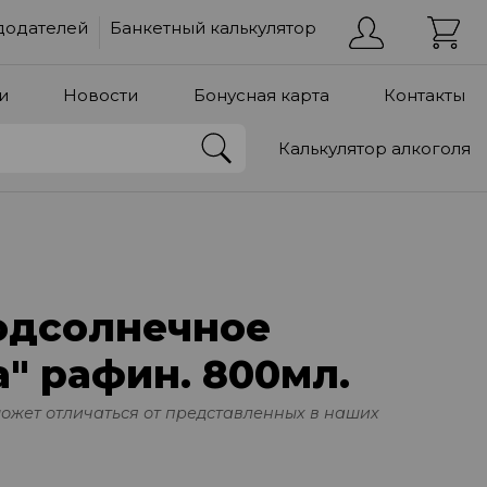
додателей
Банкетный калькулятор
и
Новости
Бонусная карта
Контакты
Калькулятор алкоголя
одсолнечное
" рафин. 800мл.
может отличаться от представленных в наших