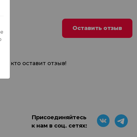
Оставить отзыв
ые
о
м, кто оставит отзыв!
Присоединяйтесь
к нам в соц. сетях: