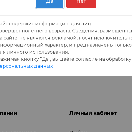
Да
Нет
зывы:
айт содержит информацию для лиц
овершеннолетнего возраста. Сведения, размещенн
а сайте, не являются рекламой, носят исключительн
нформационный характер, и предназначены только
ля личного использования.
ажимая кнопку "Да", вы даёте cогласие на обработку
данного товара еще нет отзывов, будьте первы
ерсональных данных
пании
Личный кабинет