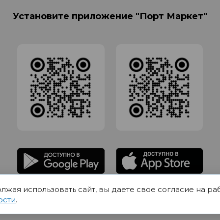
Установите приложение "Порт Маркет"
олжая использовать сайт, вы даете свое согласие на ра
адлежит Обществу с Ограниченной ответственностью СИГМАТОРГ, ОГРН 11916
ости
.
Юр.адрес 420012 Казань переулок Щербаковский дом 7, пом 1013, офис 5