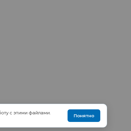
боту с этими файлами.
90035570, ИНН 1655417189
Понятно