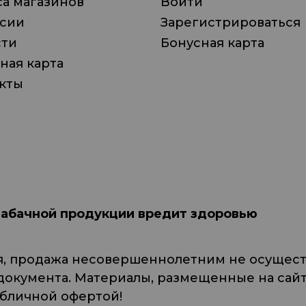
а магазинов
Войти
нсии
Зарегистрироваться
сти
Бонусная карта
ная карта
кты
табачной продукции вредит здоровью
я, продажа несовершеннолетним не осуществ
кумента. Материалы, размещенные на сайте
убличной офертой!