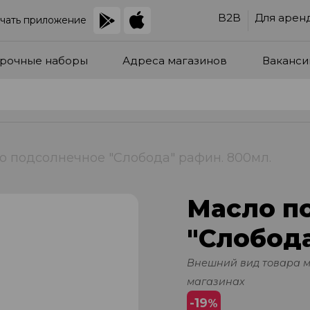
B2B
Для арен
чать приложение
рочные наборы
Адреса магазинов
Ваканси
о подсолнечное "Слобода" рафин. 800мл.
Масло п
"Слобода
Внешний вид товара 
магазинах
-19
%