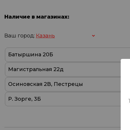
Наличие в магазинах:
Ваш город:
Батыршина 20Б
Магистральная 22д
Осиновская 2В, Пестрецы
Р. Зорге, 3Б