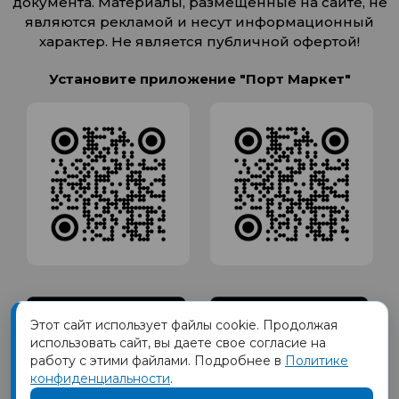
документа. Материалы, размещенные на сайте, не
являются рекламой и несут информационный
характер. Не является публичной офертой!
Установите приложение "Порт Маркет"
Этот сайт использует файлы cookie. Продолжая
использовать сайт, вы даете свое согласие на
работу с этими файлами. Подробнее в
Политике
конфиденциальности
.
Товарный знак ПОРТ принадлежит Обществу с Ограниченной
ответственностью СИГМАТОРГ, ОГРН 1191690035570, ИНН 1655417189