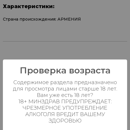
Характеристики:
Страна происхождения: АРМЕНИЯ
Наличие в
Проверка возраста
магазинах:
Содержимое раздела предназначено
Ваш город:
для просмотра лицами старше 18 лет.
Вам уже есть 18 лет?
Пн-Вс с 08:00 до
18+ МИНЗДРАВ ПРЕДУПРЕЖДАЕТ:
Батыршина 20Б
0 шт.
23:00
ЧРЕЗМЕРНОЕ УПОТРЕБЛЕНИЕ
АЛКОГОЛЯ ВРЕДИТ ВАШЕМУ
Пн-Вс с 08:00 до
Магистральная 22д
0 шт.
ЗДОРОВЬЮ
23:00