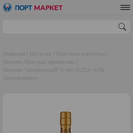
Главная
Каталог
Крепкие напитки
Коньяк, бренди, арманьяк
Коньяк "Армянский" 5 лет 0,25л. 40%
Шахназарян