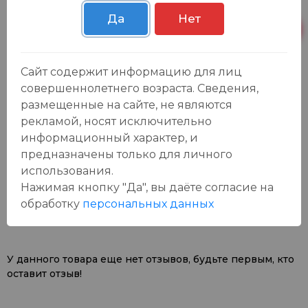
Осиновская 2В,
Пн-Вс с 09:00 до
0 шт.
Пестрецы
23:00
Да
Нет
Пн-Вс с 09:00 до
Р. Зорге, 3Б
5 шт.
23:00
Сайт содержит информацию для лиц
совершеннолетнего возраста. Сведения,
размещенные на сайте, не являются
рекламой, носят исключительно
информационный характер, и
предназначены только для личного
использования.
Отзывы:
Оставить отзыв
Нажимая кнопку "Да", вы даёте cогласие на
обработку
персональных данных
У данного товара еще нет отзывов, будьте первым, кто
оставит отзыв!