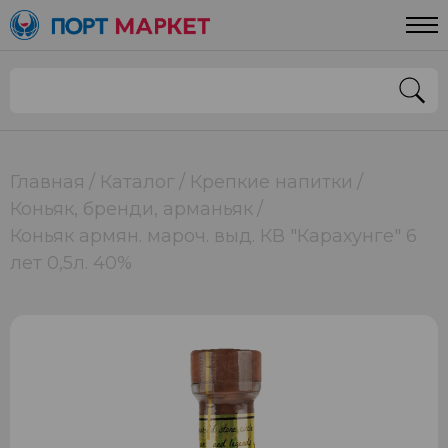
Главная
Каталог
Крепкие напитки
Коньяк, бренди, арманьяк
Коньяк армян. мароч. выд. КВ "Карахунге" 6
лет 0,5л. 40%