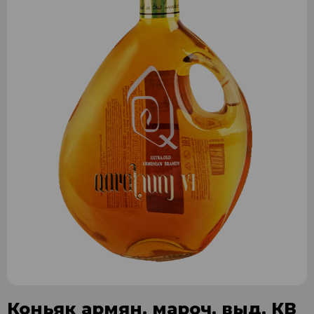
Коньяк армян. мароч. выд. КВ