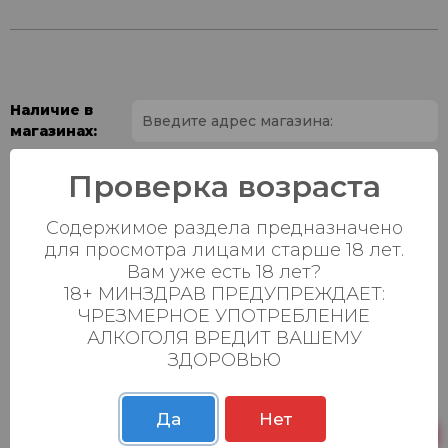
Наличие в
магазинах:
Ваш город:
Проверка возраста
Содержимое раздела предназначено
Пн-Вс с 08:00 до
Батыршина 20Б
4 шт.
23:00
для просмотра лицами старше 18 лет.
Вам уже есть 18 лет?
Пн-Вс с 08:00 до
18+ МИНЗДРАВ ПРЕДУПРЕЖДАЕТ:
Магистральная 22д
4 шт.
23:00
ЧРЕЗМЕРНОЕ УПОТРЕБЛЕНИЕ
АЛКОГОЛЯ ВРЕДИТ ВАШЕМУ
Осиновская 2В,
Пн-Вс с 09:00 до
0 шт.
ЗДОРОВЬЮ
Пестрецы
23:00
Пн-Вс с 09:00 до
Р. Зорге, 3Б
6 шт.
23:00
Да
Нет