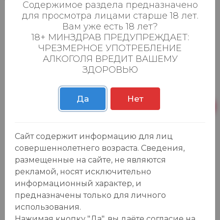
Содержимое раздела предназначено
культурное и историческое наследие, а
для просмотра лицами старше 18 лет.
также знаменитое мастерство армянских
Вам уже есть 18 лет?
мастеров. Этот великолепный напиток
18+ МИНЗДРАВ ПРЕДУПРЕЖДАЕТ:
ЧРЕЗМЕРНОЕ УПОТРЕБЛЕНИЕ
давно стал обязательным атрибутом стиля
АЛКОГОЛЯ ВРЕДИТ ВАШЕМУ
жизни многих поколений нашей страны. И
ЗДОРОВЬЮ
сегодня, спустя уже более ста лет, "Арарат"
является самым известным армянским
Да
Нет
коньяком как на своей родине Армении, так
и по всему миру.
Коньячное производство в Армении
Сайт содержит информацию для лиц
началось еще в 1887 году, когда Нерсес
совершеннолетнего возраста. Сведения,
Таирян, являющийся купцом первой
размещенные на сайте, не являются
гильдии, построил винно-водочный завод,
рекламой, носят исключительно
на котором впервые стали производить
информационный характер, и
армянские коньяки. И именно тогда
предназначены только для личного
использования.
зародились инновации и технологии, до сих
Нажимая кнопку "Да", вы даёте cогласие на