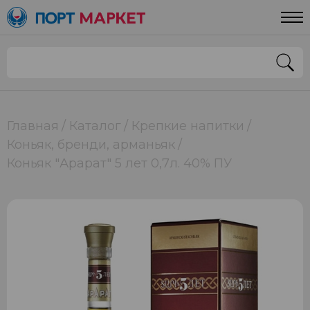
Главная
Каталог
Крепкие напитки
Коньяк, бренди, арманьяк
Коньяк "Арарат" 5 лет 0,7л. 40% ПУ