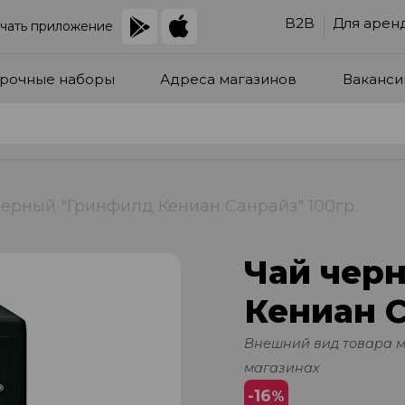
B2B
Для арен
чать приложение
рочные наборы
Адреса магазинов
Ваканси
черный "Гринфилд Кениан Санрайз" 100гр.
Чай чер
Кениан С
Внешний вид товара 
магазинах
-16
%