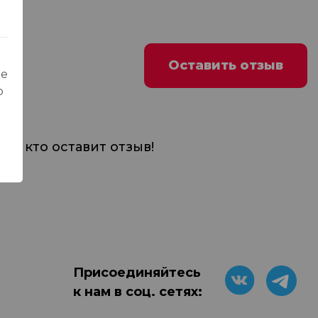
Оставить отзыв
ые
о
м, кто оставит отзыв!
Присоединяйтесь
к нам в соц. сетях: