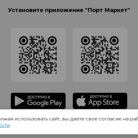
Установите приложение "Порт Маркет"
олжая использовать сайт, вы даете свое согласие на ра
адлежит Обществу с Ограниченной ответственностью СИГМАТОРГ, ОГРН 11916
ости
.
Юр.адрес 420012 Казань переулок Щербаковский дом 7, пом 1013, офис 5