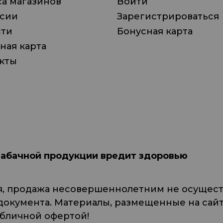
а магазинов
Войти
нсии
Зарегистрироваться
сти
Бонусная карта
ная карта
кты
табачной продукции вредит здоровью
я, продажа несовершеннолетним не осуществ
кумента. Материалы, размещенные на сайте
убличной офертой!