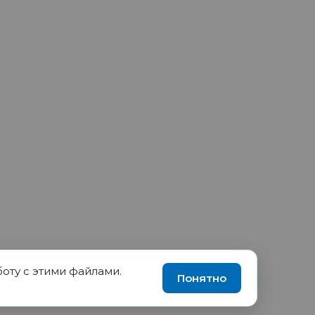
боту с этими файлами.
90035570, ИНН 1655417189
Понятно