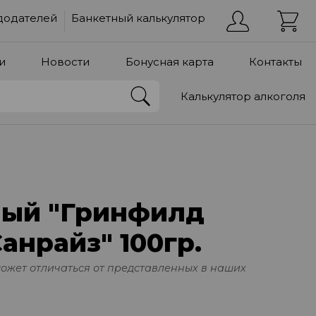
додателей
Банкетный калькулятор
и
Новости
Бонусная карта
Контакты
Калькулятор алкоголя
ный "Гринфилд
анрайз" 100гр.
может отличаться от представленных в наших