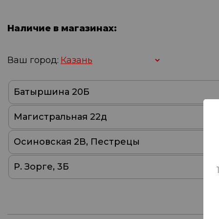
Наличие в магазинах:
Ваш город:
Батыршина 20Б
Магистральная 22д
Осиновская 2В, Пестрецы
Р. Зорге, 3Б