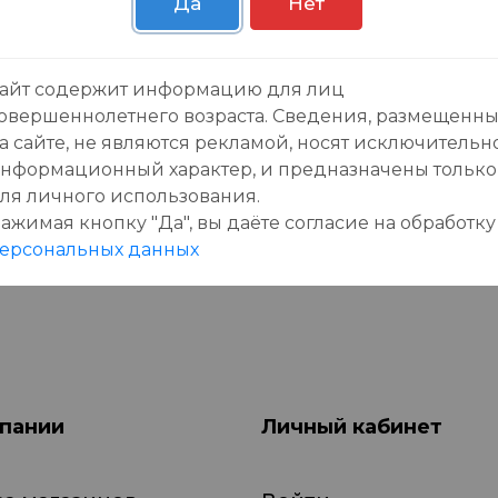
Да
Нет
зывы:
айт содержит информацию для лиц
овершеннолетнего возраста. Сведения, размещенн
а сайте, не являются рекламой, носят исключительн
нформационный характер, и предназначены только
ля личного использования.
ажимая кнопку "Да", вы даёте cогласие на обработку
данного товара еще нет отзывов, будьте первы
ерсональных данных
пании
Личный кабинет