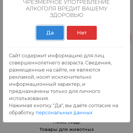
ЧРЕЗМЕРНОЕ УПОТРЕБЛЕНИЕ
Добавить в корзину
АЛКОГОЛЯ ВРЕДИТ ВАШЕМУ
ЗДОРОВЬЮ
1
...
7
8
9
10
11
Да
Нет
Сайт содержит информацию для лиц
совершеннолетнего возраста. Сведения,
Каталог
размещенные на сайте, не являются
рекламой, носят исключительно
Продукты
информационный характер, и
Азия
предназначены только для личного
Безалкогольные напитки
использования.
Товары для дома, игрушки
Нажимая кнопку "Да", вы даёте cогласие на
Крепкие напитки
обработку
персональных данных
Вина
Пиво, сидр
Товары для животных