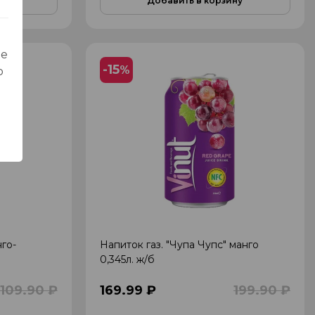
ну
Добавить в корзину
ые
-15
%
о
го-
Напиток газ. "Чупа Чупс" манго
0,345л. ж/б
109.90 ₽
169.99 ₽
199.90 ₽