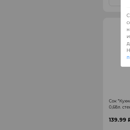
С
с
н
и
д
Н
п
Сок "Кух
0,68л. сте
139.99 