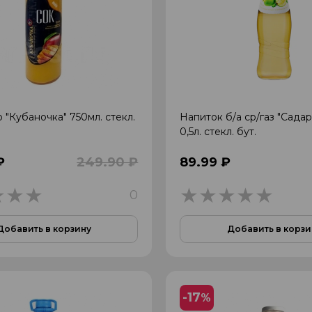
 "Кубаночка" 750мл. стекл.
Напиток б/а ср/газ "Сада
0,5л. стекл. бут.
₽
249.90 ₽
89.99 ₽
0
0
0
Добавить в корзину
Добавить в корзи
-17
%