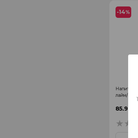
-14
%
Напиток 
лайм/мята
85.99 ₽