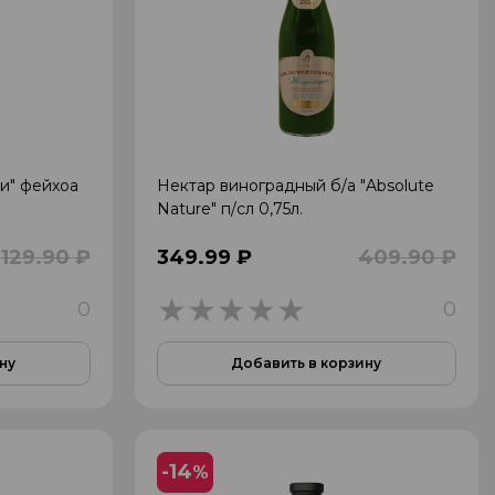
ри" фейхоа
Нектар виноградный б/а "Absolute
Nature" п/сл 0,75л.
129.90 ₽
349.99 ₽
409.90 ₽
0
0
0
ну
Добавить в корзину
-14
%