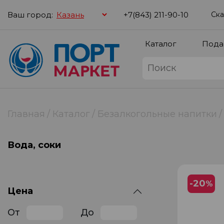
Ваш город:
+7(843) 211-90-10
Ска
Каталог
Пода
Главная
Каталог
Безалкогольные напитки
Вода, соки
-20
%
Цена
От
До