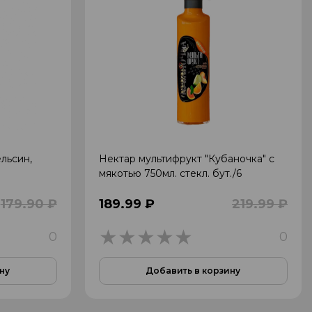
ельсин,
Нектар мультифрукт "Кубаночка" с
мякотью 750мл. стекл. бут./6
179.90 ₽
189.99 ₽
219.99 ₽
0
0
0
ну
Добавить в корзину