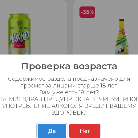
-35
%
Проверка возраста
Содержимое раздела предназначено для
просмотра лицами старше 18 лет.
"Черноголовка Мохито"
Напиток б/а газ. "Мульт" 
Вам уже есть 18 лет?
 0,45л. ж/б
яблоко-банан 0,75л.
18+ МИНЗДРАВ ПРЕДУПРЕЖДАЕТ: ЧРЕЗМЕРНО
УПОТРЕБЛЕНИЕ АЛКОГОЛЯ ВРЕДИТ ВАШЕМУ
99.90 ₽
169.99 ₽
ЗДОРОВЬЮ
0
0
0
Да
Нет