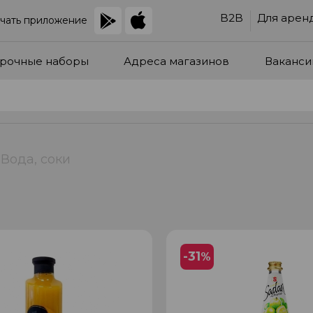
B2B
Для арен
чать приложение
рочные наборы
Адреса магазинов
Ваканси
Вода, соки
-31
%