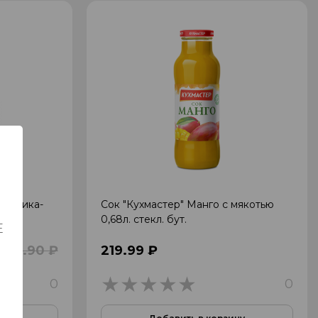
клубника-
Сок "Кухмастер" Манго с мякотью
0,68л. стекл. бут.
Е
259.90 ₽
219.99 ₽
0
0
0