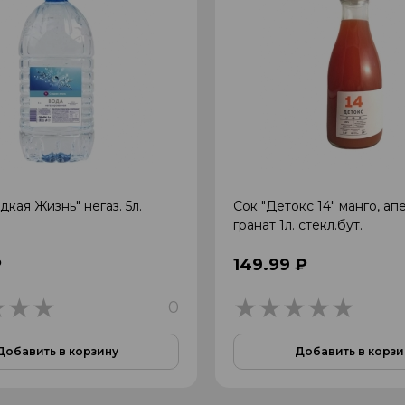
дкая Жизнь" негаз. 5л.
Сок "Детокс 14" манго, ап
гранат 1л. стекл.бут.
₽
149.99 ₽
0
0
0
Добавить в корзину
Добавить в корзи