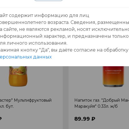
Добавить в корзину
Добавить в корзи
айт содержит информацию для лиц
овершеннолетнего возраста. Сведения, размещенн
-18
%
а сайте, не являются рекламой, носят исключительн
нформационный характер, и предназначены только
ля личного использования.
ажимая кнопку "Да", вы даёте cогласие на обработку
ерсональных данных
мастер" Мультифруктовый
Напиток газ. "Добрый Ман
кл. бут.
Маракуйя" 0.33л. ж/б
₽
89.99 ₽