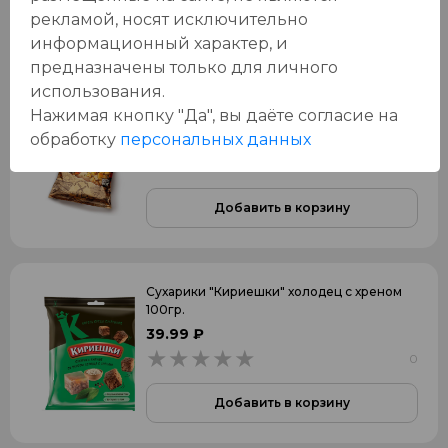
Добавить в корзину
рекламой, носят исключительно
информационный характер, и
предназначены только для личного
использования.
Сухарики "СНЭКУШКИ" пшеничные
Нажимая кнопку "Да", вы даёте cогласие на
телятина на гриле 80гр.
70.99 ₽
обработку
персональных данных
0
0
Добавить в корзину
Сухарики "Кириешки" холодец с хреном
100гр.
39.99 ₽
0
0
Добавить в корзину