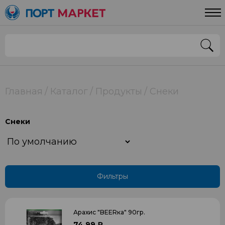
Цена
От
До
Страна
Главная
Каталог
Продукты
Снеки
РОССИЯ
Снеки
Применить
Фильтры
Арахис "BEERкa" 90гр.
74.99 ₽