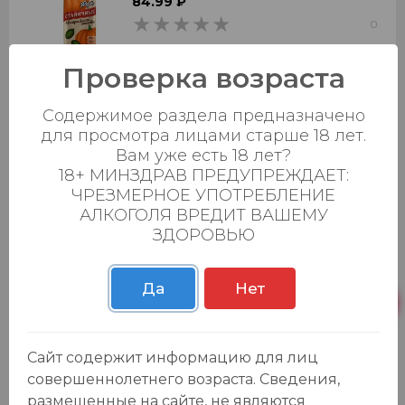
84.99 ₽
0
0
Добавить в корзину
Проверка возраста
Содержимое раздела предназначено
для просмотра лицами старше 18 лет.
Сыр копченый "Сырцееды" классика
Вам уже есть 18 лет?
23гр. БЗМЖ
18+ МИНЗДРАВ ПРЕДУПРЕЖДАЕТ:
70.99 ₽
ЧРЕЗМЕРНОЕ УПОТРЕБЛЕНИЕ
0
0
АЛКОГОЛЯ ВРЕДИТ ВАШЕМУ
ЗДОРОВЬЮ
Добавить в корзину
Да
Нет
Арахис натуральный обжаренный
-4
%
"Станичные" 120гр.
109.99 ₽
114.99 ₽
Сайт содержит информацию для лиц
0
совершеннолетнего возраста. Сведения,
0
размещенные на сайте, не являются