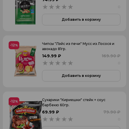
0
0
Добавить в корзину
Чипсы "Лэйс из печи" Мусс из Лосося и
-12
%
авокадо 81гр.
149.99 ₽
169.90 ₽
0
0
Добавить в корзину
Сухарики "Кириешки" стейк + соус
-12
%
барбекю 60гр.
69.99 ₽
79.90 ₽
0
0