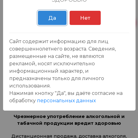
Вакансии
Новости
Да
Нет
Бонусная карта
Контакты
Личный кабинет
Сайт содержит информацию для лиц
совершеннолетнего возраста. Сведения,
Войти
размещенные на сайте, не являются
Зарегистрироваться
рекламой, носят исключительно
Бонусная карта
информационный характер, и
предназначены только для личного
Присоединяйтесь к
использования.
нам в соц. сетях:
Нажимая кнопку "Да", вы даёте cогласие на
обработку
персональных данных
Чрезмерное употребление алкогольной и
табачной продукции вредит здоровью
Дистанционная продажа, доставка алкоголя,