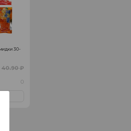
мидки 30-
40.90 ₽
0
ну