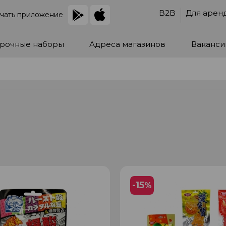
B2B
Для арен
чать приложение
рочные наборы
Адреса магазинов
Ваканси
-15
%