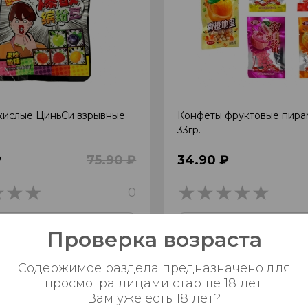
кислые ЦиньСи взрывные
Конфеты фруктовые пира
33гр.
₽
75.90 ₽
34.90 ₽
0
0
0
Добавить в корзину
Добавить в корзи
Проверка возраста
Содержимое раздела предназначено для
просмотра лицами старше 18 лет.
1
2
3
Вам уже есть 18 лет?