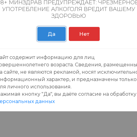
18+ МИНЗДРАВ ПРЕДУПРЕЖДАЕТ: ЧРЕЗМЕРНО
УПОТРЕБЛЕНИЕ АЛКОГОЛЯ ВРЕДИТ ВАШЕМУ
ЗДОРОВЬЮ
Да
Нет
пании
Личный кабинет
айт содержит информацию для лиц
овершеннолетнего возраста. Сведения, размещенн
а магазинов
Войти
а сайте, не являются рекламой, носят исключительн
нсии
Зарегистрироваться
нформационный характер, и предназначены только
сти
Бонусная карта
ля личного использования.
ная карта
ажимая кнопку "Да", вы даёте cогласие на обработку
ерсональных данных
кты