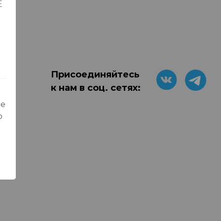
Е
Присоединяйтесь
к нам в соц. сетях:
ые
о