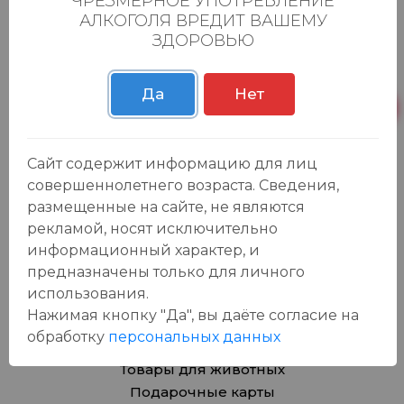
ЧРЕЗМЕРНОЕ УПОТРЕБЛЕНИЕ
АЛКОГОЛЯ ВРЕДИТ ВАШЕМУ
ЗДОРОВЬЮ
1
2
Да
Нет
Сайт содержит информацию для лиц
Каталог
совершеннолетнего возраста. Сведения,
размещенные на сайте, не являются
Продукты
рекламой, носят исключительно
Азия
информационный характер, и
Безалкогольные напитки
предназначены только для личного
Товары для дома, игрушки
использования.
Крепкие напитки
Нажимая кнопку "Да", вы даёте cогласие на
Вина
обработку
персональных данных
Пиво, сидр
Товары для животных
Подарочные карты