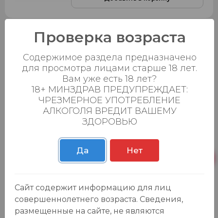
Проверка возраста
Энергетик "VOLT ENERGI" Манго и Лайм
-17
%
0,45л. ж/б
Содержимое раздела предназначено
99.99 ₽
119.90 ₽
для просмотра лицами старше 18 лет.
0
0
Вам уже есть 18 лет?
18+ МИНЗДРАВ ПРЕДУПРЕЖДАЕТ:
Добавить в корзину
ЧРЕЗМЕРНОЕ УПОТРЕБЛЕНИЕ
АЛКОГОЛЯ ВРЕДИТ ВАШЕМУ
ЗДОРОВЬЮ
Энергетический напиток "Ред Булл
-18
%
Блю Эдишн" черника 0,25л.
Да
Нет
139.99 ₽
169.99 ₽
0
0
Сайт содержит информацию для лиц
Добавить в корзину
совершеннолетнего возраста. Сведения,
размещенные на сайте, не являются