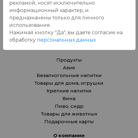
рекламой, носят исключительно
информационный характер, и
1
2
3
4
предназначены только для личного
использования.
Нажимая кнопку "Да", вы даёте cогласие на
обработку
персональных данных
Каталог
Продукты
Азия
Безалкогольные напитки
Товары для дома, игрушки
Крепкие напитки
Вина
Пиво, сидр
Товары для животных
Подарочные карты
О компании