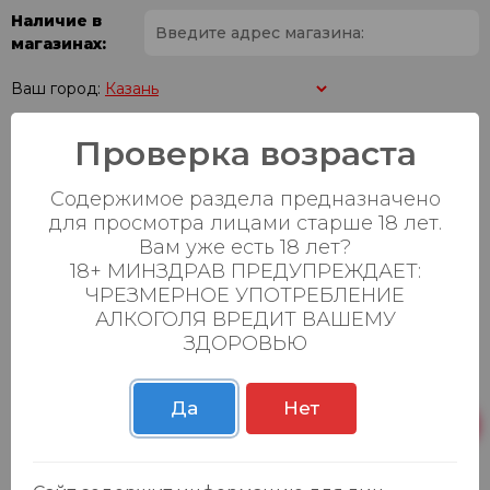
Наличие в
магазинах:
Ваш город:
Проверка возраста
Пн-Вс с 08:00 до
Батыршина 20Б
20 шт.
23:00
Содержимое раздела предназначено
Пн-Вс с 08:00 до
Магистральная 22д
4 шт.
для просмотра лицами старше 18 лет.
23:00
Вам уже есть 18 лет?
18+ МИНЗДРАВ ПРЕДУПРЕЖДАЕТ:
Осиновская 2В,
Пн-Вс с 09:00 до
34 шт.
Пестрецы
23:00
ЧРЕЗМЕРНОЕ УПОТРЕБЛЕНИЕ
АЛКОГОЛЯ ВРЕДИТ ВАШЕМУ
Пн-Вс с 09:00 до
ЗДОРОВЬЮ
Р. Зорге, 3Б
27 шт.
23:00
Да
Нет