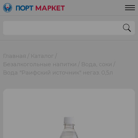
Главная
Каталог
Безалкогольные напитки
Вода, соки
Вода "Раифский источник" негаз. 0,5л