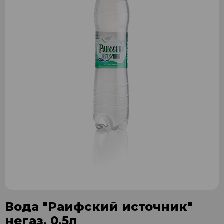
Вода "Раифский источник"
негаз. 0,5л