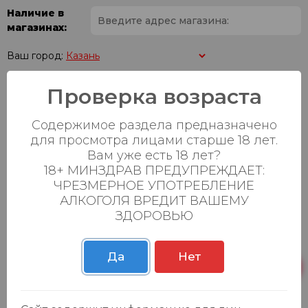
Наличие в
магазинах:
Ваш город:
Проверка возраста
Пн-Вс с 08:00 до
Батыршина 20Б
48 шт.
23:00
Содержимое раздела предназначено
Пн-Вс с 08:00 до
Магистральная 22д
0 шт.
для просмотра лицами старше 18 лет.
23:00
Вам уже есть 18 лет?
18+ МИНЗДРАВ ПРЕДУПРЕЖДАЕТ:
Осиновская 2В,
Пн-Вс с 09:00 до
25 шт.
Пестрецы
23:00
ЧРЕЗМЕРНОЕ УПОТРЕБЛЕНИЕ
АЛКОГОЛЯ ВРЕДИТ ВАШЕМУ
Пн-Вс с 09:00 до
ЗДОРОВЬЮ
Р. Зорге, 3Б
30 шт.
23:00
Да
Нет