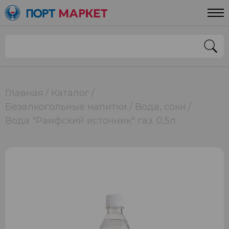
Главная
Каталог
Безалкогольные напитки
Вода, соки
Вода "Раифский источник" газ. 0,5л