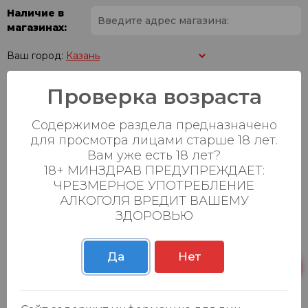
Наличие в
магазинах:
Ваш город:
Проверка возраста
Пн-Вс с 08:00 до
Батыршина 20Б
7 шт.
23:00
Содержимое раздела предназначено
Пн-Вс с 08:00 до
Магистральная 22д
18 шт.
для просмотра лицами старше 18 лет.
23:00
Вам уже есть 18 лет?
18+ МИНЗДРАВ ПРЕДУПРЕЖДАЕТ:
Осиновская 2В,
Пн-Вс с 09:00 до
7 шт.
Пестрецы
23:00
ЧРЕЗМЕРНОЕ УПОТРЕБЛЕНИЕ
АЛКОГОЛЯ ВРЕДИТ ВАШЕМУ
Пн-Вс с 09:00 до
ЗДОРОВЬЮ
Р. Зорге, 3Б
0 шт.
23:00
Да
Нет