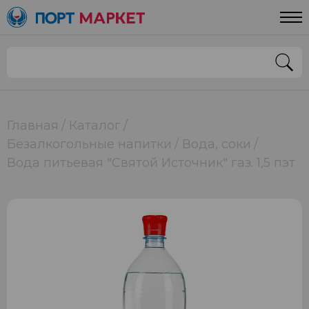
Главная
Каталог
Безалкогольные напитки
Вода, соки
Вода питьевая "Святой Источник" газ. 1,5 пэт