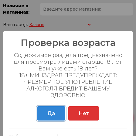
Наличие в
магазинах:
Ваш город:
Проверка возраста
Пн-Вс с 08:00 до
Батыршина 20Б
0 шт.
23:00
Содержимое раздела предназначено
Пн-Вс с 08:00 до
Магистральная 22д
0 шт.
для просмотра лицами старше 18 лет.
23:00
Вам уже есть 18 лет?
18+ МИНЗДРАВ ПРЕДУПРЕЖДАЕТ:
Осиновская 2В,
Пн-Вс с 09:00 до
0 шт.
Пестрецы
23:00
ЧРЕЗМЕРНОЕ УПОТРЕБЛЕНИЕ
АЛКОГОЛЯ ВРЕДИТ ВАШЕМУ
Пн-Вс с 09:00 до
ЗДОРОВЬЮ
Р. Зорге, 3Б
0 шт.
23:00
Да
Нет