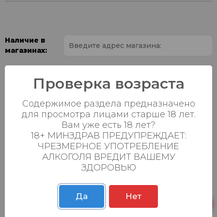
Наличие в
магазинах:
Ваш город:
Проверка возраста
Пн-Вс с 08:00 до
Батыршина 20Б
0 шт.
Содержимое раздела предназначено
23:00
для просмотра лицами старше 18 лет.
Пн-Вс с 08:00 до
Вам уже есть 18 лет?
Магистральная 22д
0 шт.
23:00
18+ МИНЗДРАВ ПРЕДУПРЕЖДАЕТ:
ЧРЕЗМЕРНОЕ УПОТРЕБЛЕНИЕ
Осиновская 2В,
Пн-Вс с 09:00 до
0 шт.
АЛКОГОЛЯ ВРЕДИТ ВАШЕМУ
Пестрецы
23:00
ЗДОРОВЬЮ
Пн-Вс с 09:00 до
Р. Зорге, 3Б
0 шт.
23:00
Да
Нет