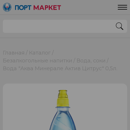
Главная
Каталог
Безалкогольные напитки
Вода, соки
Вода "Аква Минерале Актив Цитрус" 0,5л.