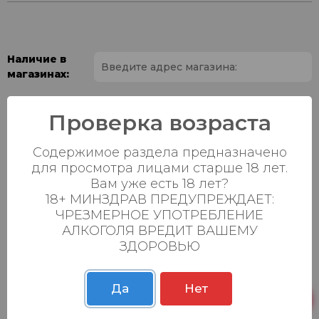
Наличие в
магазинах:
Ваш город:
Проверка возраста
Пн-Вс с 08:00 до
Батыршина 20Б
15 шт.
Содержимое раздела предназначено
23:00
для просмотра лицами старше 18 лет.
Пн-Вс с 08:00 до
Вам уже есть 18 лет?
Магистральная 22д
30 шт.
23:00
18+ МИНЗДРАВ ПРЕДУПРЕЖДАЕТ:
ЧРЕЗМЕРНОЕ УПОТРЕБЛЕНИЕ
Осиновская 2В,
Пн-Вс с 09:00 до
24 шт.
АЛКОГОЛЯ ВРЕДИТ ВАШЕМУ
Пестрецы
23:00
ЗДОРОВЬЮ
Пн-Вс с 09:00 до
Р. Зорге, 3Б
21 шт.
23:00
Да
Нет