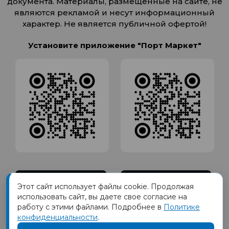
документа. Материалы, размещенные на сайте, не
являются рекламой и несут информационный
характер. Не является публичной офертой!
Установите приложение "Порт Маркет"
Этот сайт использует файлы cookie. Продолжая
использовать сайт, вы даете свое согласие на
работу с этими файлами. Подробнее в
Политике
конфиденциальности
.
Товарный знак ПОРТ принадлежит Обществу с Ограниченной
ответственностью СИГМАТОРГ, ОГРН 1191690035570, ИНН 1655417189