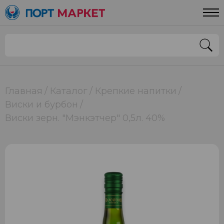
Главная
Каталог
Крепкие напитки
Виски и бурбон
Виски зерн. "Мэнкэтчер" 0,5л. 40%