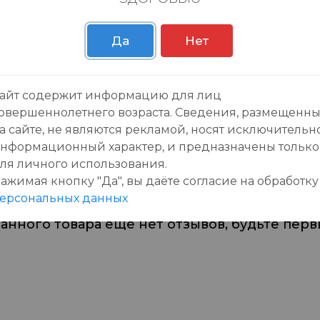
Пн-Вс с 09:00 до 23:0
Да
Нет
айт содержит информацию для лиц
овершеннолетнего возраста. Сведения, размещенн
зывы:
а сайте, не являются рекламой, носят исключительн
нформационный характер, и предназначены только
ля личного использования.
ажимая кнопку "Да", вы даёте cогласие на обработку
ерсональных данных
данного товара еще нет отзывов, будьте первы