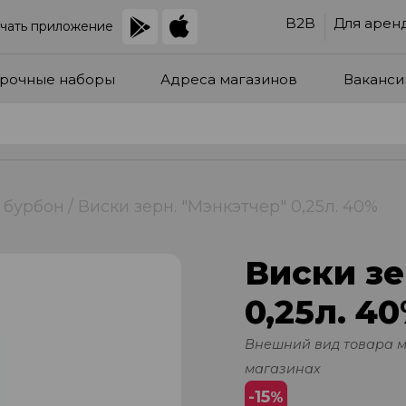
B2B
Для арен
чать приложение
рочные наборы
Адреса магазинов
Ваканси
 бурбон
Виски зерн. "Мэнкэтчер" 0,25л. 40%
Виски зе
0,25л. 4
Внешний вид товара 
магазинах
-15
%