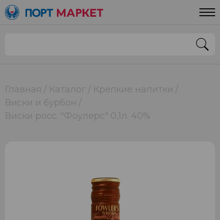
Главная
Каталог
Крепкие напитки
Виски и бурбон
Виски росс. "Фоулерс" 0,1л. 40%