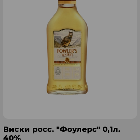
Виски росс. "Фоулерс" 0,1л.
40%