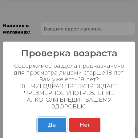
Наличие в
магазинах:
Ваш город:
Проверка возраста
Пн-Вс с 08:00 до
Батыршина 20Б
13 шт.
Содержимое раздела предназначено
23:00
для просмотра лицами старше 18 лет.
Пн-Вс с 08:00 до
Вам уже есть 18 лет?
Магистральная 22д
12 шт.
23:00
18+ МИНЗДРАВ ПРЕДУПРЕЖДАЕТ:
ЧРЕЗМЕРНОЕ УПОТРЕБЛЕНИЕ
Осиновская 2В,
Пн-Вс с 09:00 до
23 шт.
АЛКОГОЛЯ ВРЕДИТ ВАШЕМУ
Пестрецы
23:00
ЗДОРОВЬЮ
Пн-Вс с 09:00 до
Р. Зорге, 3Б
23 шт.
23:00
Да
Нет